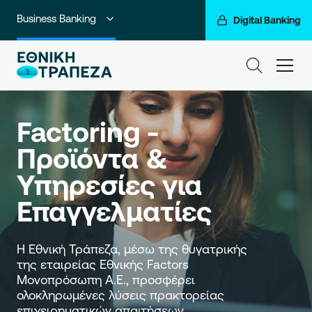
Business Banking
Digital Banking
Ιδιώτες
ham
Premium Banking
Private Banking
Factoring - 
Προϊόντα & 
Corporate & Investment Banking
Υπηρεσίες για 
Go For More
Επαγγελματίες
Ο Όμιλός μας
Η Εθνική Τράπεζα, μέσω της θυγατρικής 
της εταιρείας Εθνικής Factors 
Μονοπρόσωπη Α.Ε., προσφέρει 
ολοκληρωμένες λύσεις πρακτορείας 
επιχειρηματικών απαιτήσεων.