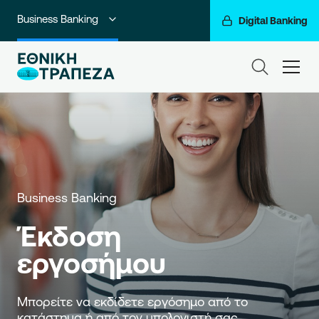
Business Banking
Digital Banking
Ιδιώτες
ham
Premium Banking
Private Banking
Corporate & Investment Banking
Go For More
Business Banking
Ο Όμιλός μας
Έκδοση 
εργοσήμου
Μπορείτε να εκδίδετε εργόσημο από το 
κατάστημα ή από τον υπολογιστή σας.