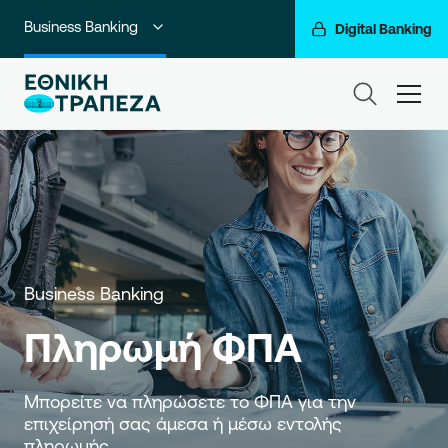
Business Banking
Digital Banking
Ιδιώτες
ham
Premium Banking
Private Banking
Corporate & Investment Banking
Go For More
Business Banking
Ο Όμιλός μας
Πληρωμή ΦΠΑ
Μπορείτε να πληρώσετε το ΦΠΑ για την 
επιχείρησή σας άμεσα ή μέσω εντολής 
πληρωμής.