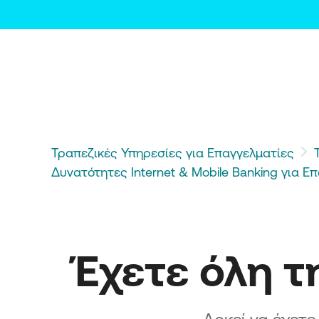
Αφετηρία Καινοτομίας &
Εξωστρέφειας στην Περιφέρ
Κεντρικής Μακεδονίας
Κλειδί προόδου: Καινοτομία,
Εξωστρέφεια και Βιώσιμη Αν
στην Περιφέρεια Κεντρικής
Μακεδονίας
ΔΙΚΑΙΗ ΑΝΑΠΤΥΞΙΑΚΗ ΜΕΤ
Ενίσχυση επενδυτικών σχεδί
Τραπεζικές Υπηρεσίες για Επαγγελματίες
στις ΕΣΔΙΜ
Δυνατότητες Internet & Mobile Banking για Ε
Ενδυνάμωση Υφιστάμενων 
Ηπειρωτικών Περιοχών Δ.A.M
Ανάπτυξη/Eπέκταση και
Εκσυγχρονισμός Επιχειρηματ
Πάρκων σε ηπειρωτικές περι
Έχετε όλη τ
Δίκαιης Μετάβασης
Ενίσχυση Υφιστάμενων Πολύ
και Μικρών επιχειρήσεων στι
νησιωτικές περιοχές του