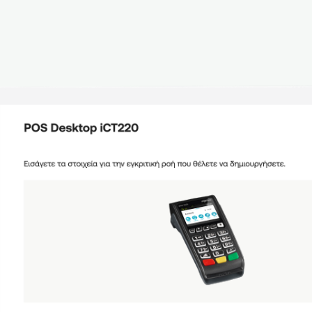
σεων»
ν &
ειρήσεων»
ων
ων νέων
ίων