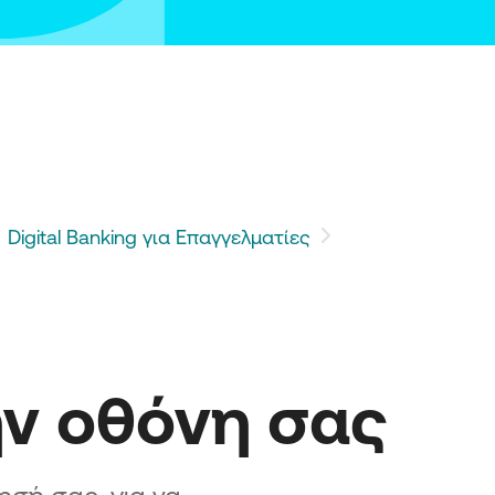
ασχηματισμός ΜμΕ
η 2 – Προηγμένος Ψηφιακός
ασχηματισμός ΜμΕ
ση 3 Ψηφιακός Μετασχηματισμός
ής ΜμΕ
η «Επιχειρώ - Καινοτομώ στην
ρο»
Digital Banking για Επαγγελματίες
ην οθόνη σας