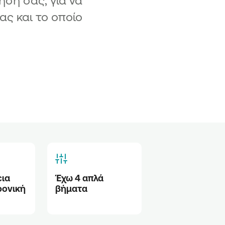
ησή σας, για να
ας και το οποίο
ια 
Έχω 4 απλά 
ονική 
βήματα