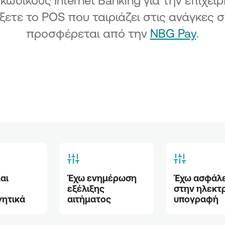
 κωδικούς Internet Banking για την επιχείρ
27
ξετε το POS που ταιριάζει στις ανάγκες σ
Μικρών
προσφέρεται από την
NBG Pay
.
ς
27
 Μικρών
ο Δήμο
χυση
ών
αλόπολης
ων
ιούνται
ι 
Έχω ενημέρωση 
Έχω ασφάλε
ων νέων
εξέλιξης 
στην ηλεκτρ
ήμο
γητικά
αιτήματος
υπογραφή
ων Πολύ