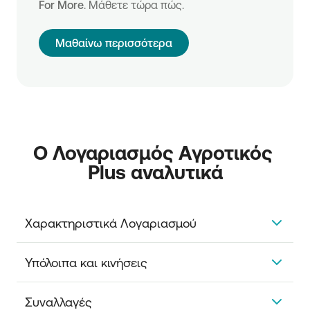
For More
. Μάθετε τώρα πώς.
Μαθαίνω περισσότερα
Ο Λογαριασμός Αγροτικός 
Plus αναλυτικά
Χαρακτηριστικά Λογαριασμού
Έχετε τη δυνατότητα να ανοίξετε λογαριασμό
Υπόλοιπα και κινήσεις
χωρίς προαπαιτούμενο αρχικό ποσό κατάθεσης.
Ακόμη, έχετε:
Έχετε αναλυτική ενημέρωση για κάθε κίνηση του
Συναλλαγές
λογαριασμού 24/7.