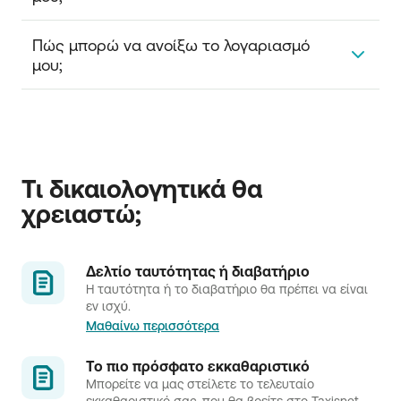
Όχι. Μπορείτε να ανοίξετε το λογαριασμό σας
Πώς μπορώ να ανοίξω το λογαριασμό 
χωρίς αρχικό ποσό κατάθεσης.
μου;
Μπορείτε να ανοίξετε έναν Αγροτικό Plus απλά και
γρήγορα με μια επίσκεψη σε ένα από τα
καταστήματά μας.
Τι δικαιολογητικά θα 
χρειαστώ;
Δελτίο ταυτότητας ή διαβατήριο
Η ταυτότητα ή το διαβατήριο θα πρέπει να είναι
εν ισχύ.
Μαθαίνω περισσότερα
Το πιο πρόσφατο εκκαθαριστικό
Μπορείτε να μας στείλετε το τελευταίο
εκκαθαριστικό σας, που θα βρείτε στο Taxisnet.