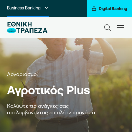
Business Banking
Digital Banking
Ιδιώτες
ham
Premium Banking
Private Banking
Corporate & Investment Banking
Λογαριασμοί
Go For More
Αγροτικός Plus
Ο Όμιλός μας
Καλύψτε τις ανάγκες σας 
απολαμβάνοντας επιπλέον προνόμια.