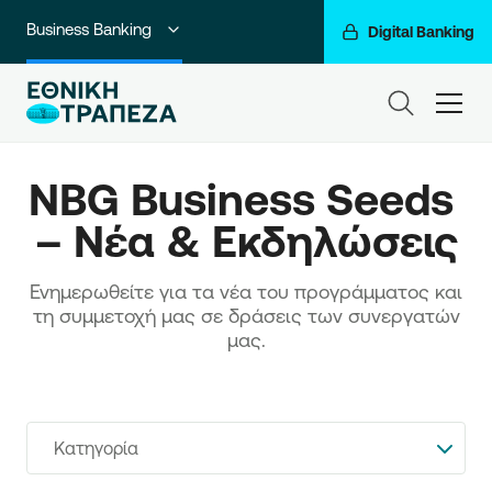
Business Banking
Digital Banking
Ιδιώτες
ham
Premium Banking
NBG Business Seeds 
Private Banking
– Νέα & Εκδηλώσεις
Corporate & Investment Banking
Ενημερωθείτε για τα νέα του προγράμματος και
Go For More
τη συμμετοχή μας σε δράσεις των συνεργατών
μας.
Ο Όμιλός μας
Κατηγορία