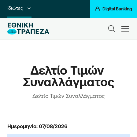
Ιδιώτες
Digital Banking
Premium Banking
ham
Private Banking
Business Banking
Δελτίο Τιμών 
Corporate & Investment Banking
Συναλλάγματος
Go For More
Ο Όμιλός μας
Δελτίο Τιμών Συναλλάγματος
Ημερομηνία: 07/08/2026