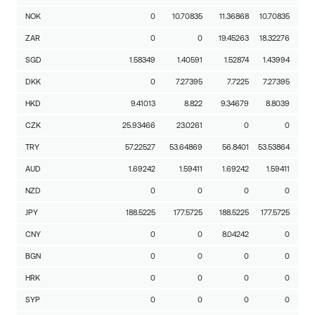
NOK
0
10.70835
11.36868
10.70835
ZAR
0
0
19.45263
18.32276
SGD
1.58349
1.40591
1.52874
1.43994
DKK
0
7.27395
7.7225
7.27395
HKD
9.41013
8.822
9.34679
8.8039
CZK
25.93466
23.0261
0
0
TRY
57.22527
53.64869
56.8401
53.53864
AUD
1.69242
1.59411
1.69242
1.59411
NZD
0
0
0
0
JPY
188.5225
177.5725
188.5225
177.5725
CNY
0
0
8.04242
0
BGN
0
0
0
0
HRK
0
0
0
0
SYP
0
0
0
0