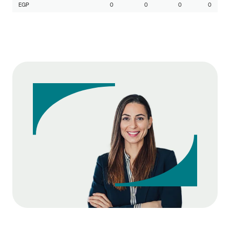
EGP
0
0
0
0