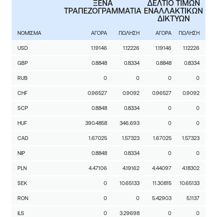
ΞΕΝΑ
ΔΕΛΤΙΟ ΤΙΜΩΝ
ΤΡΑΠΕΖΟΓΡΑΜΜΑΤΙΑ
ΕΝΑΛΛΑΚΤΙΚΩΝ
ΔΙΚΤΥΩΝ
ΝΟΜΙΣΜΑ
ΑΓΟΡΑ
ΠΩΛΗΣΗ
ΑΓΟΡΑ
ΠΩΛΗΣΗ
USD
1.19146
1.12226
1.19146
1.12226
GBP
0.8848
0.8334
0.8848
0.8334
RUB
0
0
0
0
CHF
0.96527
0.9092
0.96527
0.9092
SCP
0.8848
0.8334
0
0
HUF
390.4858
346.693
0
0
CAD
1.67025
1.57323
1.67025
1.57323
NIP
0.8848
0.8334
0
0
PLN
4.47106
4.19162
4.44097
4.18302
SEK
0
10.65133
11.30815
10.65133
RON
0
0
5.42903
5.1137
ILS
0
3.29698
0
0