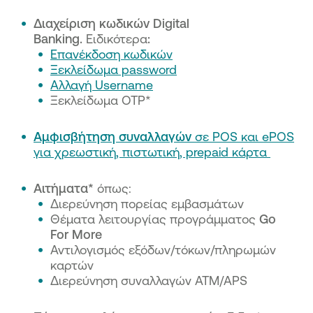
Διαχείριση κωδικών Digital
Banking.
Ειδικότερα
:
Επανέκδοση κωδικών
Ξεκλείδωμα password
Αλλαγή Username
Ξεκλείδωμα OTP*
Αμφισβήτηση συναλλαγών
σε POS και ePOS
για χρεωστική, πιστωτική, prepaid κάρτα
Aιτήματα*
όπως:
Διερεύνηση πορείας εμβασμάτων
Θέματα λειτουργίας προγράμματος
Go
For More
Αντιλογισμός εξόδων/τόκων/πληρωμών
καρτών
Διερεύνηση συναλλαγών ΑΤΜ/APS