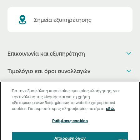
Σημεία εξυπηρέτησης
Επικοινωνία και εξυπηρέτηση
Θέλω πληροφορίες
Τιμολόγιο και όροι συναλλαγών
Κλείνω ραντεβού
Τιμολόγιο της Τράπεζας
Χρήσιμοι σύνδεσμοι
Η νέα Ψηφιακή Εποχή στις συναλλαγές, έφτασε!
Για την εξασφάλιση κορυφαίας εμπειρίας πλοήγησης, για
Δελτίο τιμών συναλλάγματος
την ανάλυση της κίνησης και για τη χρήση
Συχνές ερωτήσεις
Θέλω να μιλήσω με Corporate Transaction Banking
εξατομικευμένων διαφημίσεων, το website χρησιμοποιεί
Digital Banking
Δελτίο πληροφόρησης περί τελών
Officer
cookies. Για περισσότερες πληροφορίες πατήστε
εδώ.
Κανονιστική Συμμόρφωση
Internet Banking
Μεταφορά λογαριασμού πληρωμών
Θέλω να μιλήσω με επιχειρηματικό σύνδεσμο
Ρυθμίσεις cookies
Γενικοί όροι προϋποθέσεων παροχής υπηρεσιών
Mobile Banking
Structured products
έμμεσης εκκαθάρισης
Θέλω να κάνω ένα παράπονο
Απόρριψη όλων