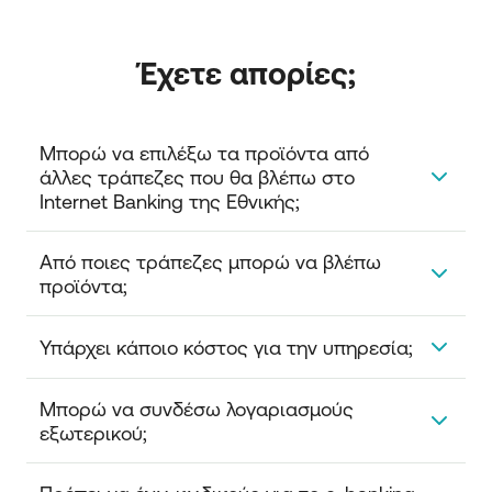
Έχετε απορίες;
Μπορώ να επιλέξω τα προϊόντα από 
άλλες τράπεζες που θα βλέπω στο 
Internet Banking της Εθνικής;
Ναι, μπορείτε να επιλέξετε ποια προϊόντα από
Από ποιες τράπεζες μπορώ να βλέπω 
άλλες τράπεζες θα βλεπετε. Μετά από 90 μέρες θα
προϊόντα;
ξαναζητήσουμε τη συγκατάθεσή σας για να έχετε
τον πλήρη έλεγχο των προϊόντων σας.
Μέχρι σήμερα, μπορείτε να βλέπετε λογαριασμούς
Υπάρχει κάποιο κόστος για την υπηρεσία;
και κάρτες των τραπεζών Πειραιώς, Eurobank και
Alpha Bank. Σύντομα θα μπορείτε να προσθέτετε
Η υπηρεσία παρέχεται δωρεάν.
Μπορώ να συνδέσω λογαριασμούς 
προϊόντα και άλλων ελληνικών τραπεζών και
εξωτερικού;
τραπεζών εξωτερικού εντός SEPA.
Η δυνατότητα εμφάνισης προϊόντων από τράπεζες