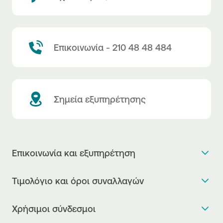
Επικοινωνία - 210 48 48 484
Σημεία εξυπηρέτησης
Επικοινωνία και εξυπηρέτηση
Θέλω πληροφορίες
Τιμολόγιο και όροι συναλλαγών
Κλείνω ραντεβού
Τιμολόγιο της Τράπεζας
Χρήσιμοι σύνδεσμοι
Η νέα Ψηφιακή Εποχή στις συναλλαγές, έφτασε!
Δελτίο τιμών συναλλάγματος