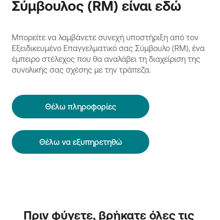
Σύμβουλος (RM) είναι εδώ
Ιδιοκτησίας - WIPO (World Intellectual Property
Organization)
Γραφείο Εμπορικών Σημάτων και Βιομηχανικού
Μπορείτε να λαμβάνετε συνεχή υποστήριξη από τον
Σχεδίου του Οργανισμού για την Εναρμόνιση της
Εξειδικευμένο Επαγγελματικό σας Σύμβουλο (RM), ένα
Εσωτερικής Αγοράς
έμπειρο στέλεχος που θα αναλάβει τη διαχείριση της
Τονίζεται ότι η Εθνική τράπεζα δεν είναι αρμόδια να
συνολικής σας σχέσης με την τράπεζα.
απαντά σε ερωτήματα σχετικά με τα θέματα
κατοχύρωσης πνευματικής ή/και βιομηχανικής
ιδιοκτησίας. Για σχετικές πληροφορίες μπορείτε να
Θέλω πληροφορίες
απευθυνθείτε στους αρμόδιους οργανισμούς ή σε
σύμβουλο της επιλογής σας.
Θέλω να εξυπηρετηθώ
Πριν φύγετε, βρήκατε όλες τις 