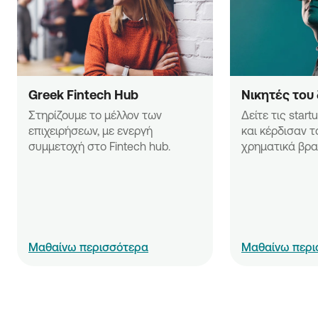
βιομηχανικής εφαρμογής, μπορούν να
Α΄Β΄Γ΄ και ειδικά βραβεία.
προστατεύονται από Δίπλωμα Ευρεσιτεχνίας
σύμφωνα με το Νόμο 1733/1987 όπως έχει
τροποποιηθεί και ισχύει αλλά και τις διεθνείς και
ευρωπαϊκές συνθήκες (Patent Cooperation
Treaty και European Patent Convention). Για
Greek Fintech Hub
Νικητές του
περισσότερες πληροφορίες, πριν την υποβολή
Στηρίζουμε το μέλλον των 
Δείτε τις star
της πρότασής τους στον Διαγωνισμό, οι
επιχειρήσεων, με ενεργή 
και κέρδισαν τ
ενδιαφερόμενοι πρέπει να ερευνήσουν τις
συμμετοχή στο Fintech hub.
χρηματικά βρα
διατάξεις του Ν. 1733/1987 και, ενδεικτικά, ιδίως
του άρθρου 7 αυτού.
Κάθε τρισδιάστατο αντικείμενο νέο που είναι
βιομηχανικά εφαρμόσιμο και δίνει λύσεις σε
τεχνικό πρόβλημα, μπορεί να προστατευθεί από
Πιστοποιητικό Υποδείγματος Χρησιμότητας
(ΠΥΧ) σύμφωνα με το Νόμο 1733/1987 όπως έχει
Μαθαίνω περισσότερα
Μαθαίνω περι
τροποποιηθεί και ισχύει.
Τεχνικοί νεωτερισμοί (νέες λύσεις) σε ένα
συγκεκριμένο τεχνικό πρόβλημα που
προτείνονται από έναν ή περισσότερους