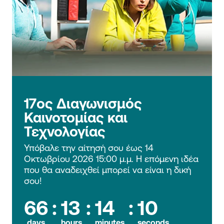
17ος Διαγωνισμός 
Καινοτομίας και 
Τεχνολογίας
Υπόβαλε την αίτησή σου έως 14 
Οκτωβρίου 2026 15:00 μ.μ. Η επόμενη ιδέα 
που θα αναδειχθεί μπορεί να είναι η δική 
σου!
66
:
13
:
14
:
09
days
hours
minutes
seconds