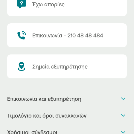
Έχω απορίες
Επικοινωνία - 210 48 48 484
Σημεία εξυπηρέτησης
Επικοινωνία και εξυπηρέτηση
Θέλω πληροφορίες
Τιμολόγιο και όροι συναλλαγών
Κλείνω ραντεβού
Τιμολόγιο της Τράπεζας
Χρήσιμοι σύνδεσμοι
Η νέα Ψηφιακή Εποχή στις συναλλαγές, έφτασε!