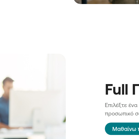
27
Μικρών
ς
27
 Μικρών
ο Δήμο
χυση
ών
Full
αλόπολης
ων
ιούνται
Επιλέξτε ένα
προσωπικό σα
ων νέων
ήμο
Μαθαίνω 
ων Πολύ