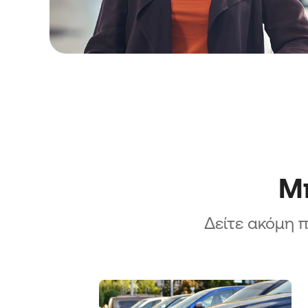
Μικρών και Μικρών Επιχειρή
Δράση «Ίδρυση Επιχειρήσεω
Ενίσχυση Νέων Μικρών Επιχ
Ενίσχυση επενδυτικών σχεδί
υφιστάμενων Μικρομεσαίων
Επιχειρήσεων
Ενίσχυση επενδυτικών σχεδί
και υπό σύσταση Μικρομεσα
Επιχειρήσεων
Μπ
Δείτε ακόμη π