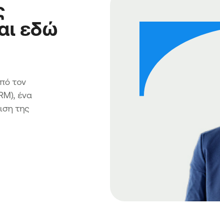
ς
αι εδώ
πό τον
RM), ένα
ιση της