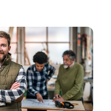
ασχηματισμός ΜμΕ
η 2 – Προηγμένος Ψηφιακός
ασχηματισμός ΜμΕ
ση 3 Ψηφιακός Μετασχηματισμός
ής ΜμΕ
η «Επιχειρώ - Καινοτομώ στην
ρο»