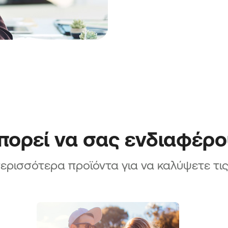
σεων»
ν &
ειρήσεων»
ων
ων νέων
ίων
ορεί να σας ενδιαφέρ
ερισσότερα προϊόντα για να καλύψετε τι