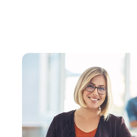
Προγράμματος ΔΑΜ 2021-20
«Επιχειρώ Πράσινα»
Ενίσχυση της Ίδρυσης Πολύ 
και Μικρών επιχειρήσεων στι
νησιωτικές περιοχές του
Προγράμματος ΔΑΜ 2021-20
«Επιχειρώ πράσινα»
Ενίσχυση Υφιστάμενων Πολύ
και Μικρών Επιχειρήσεων στ
Μεγαλόπολης
Ίδρυση Επιχειρήσεων & Ενίσ
Νέων Πολύ Μικρών και Μικρ
Επιχειρήσεων στο Δήμο Μεγ
Ενίσχυση επενδυτικών σχεδί
υφιστάμενων ΜΜΕ που υλοπο
στον Δήμο Μεγαλόπολης
Ενίσχυση επενδυτικών σχεδί
και υπό σύσταση ΜΜΕ στο Δ
Μεγαλόπολης
Δράση «Ενίσχυση Υφιστάμεν