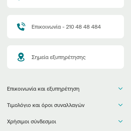
Επικοινωνία - 210 48 48 484
Σημεία εξυπηρέτησης
Επικοινωνία και εξυπηρέτηση
Θέλω πληροφορίες
Τιμολόγιο και όροι συναλλαγών
Κλείνω ραντεβού
Τιμολόγιο της Τράπεζας
Χρήσιμοι σύνδεσμοι
Η νέα Ψηφιακή Εποχή στις συναλλαγές, έφτασε!
Δελτίο τιμών συναλλάγματος