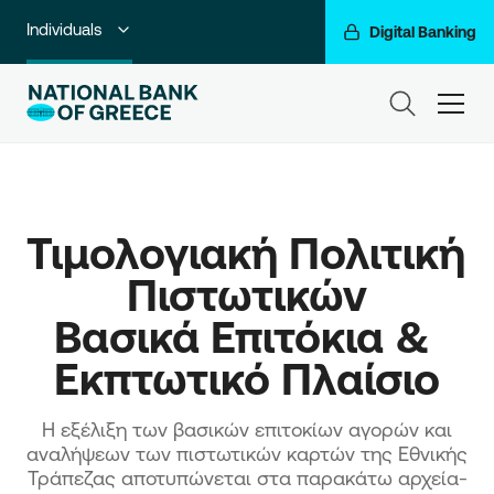
Individuals
Digital Banking
Premium Banking
ham
Private Banking
Business Banking
Τιμολογιακή Πολιτική 
Corporate & Investment Banking
Πιστωτικών

Go For More
Βασικά Επιτόκια & 
NBG Group
Εκπτωτικό Πλαίσιο
Η εξέλιξη των βασικών επιτοκίων αγορών και
αναλήψεων των πιστωτικών καρτών της Εθνικής
Τράπεζας αποτυπώνεται στα παρακάτω αρχεία-