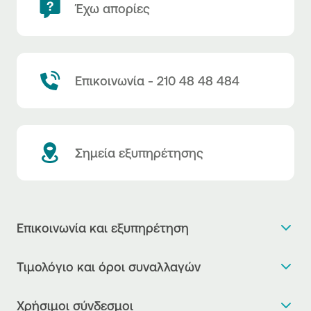
Έχω απορίες
Επικοινωνία - 210 48 48 484
Σημεία εξυπηρέτησης
Επικοινωνία και εξυπηρέτηση
Θέλω πληροφορίες
Τιμολόγιο και όροι συναλλαγών
Κλείνω ραντεβού
Τιμολόγιο της Τράπεζας
Χρήσιμοι σύνδεσμοι
Η νέα Ψηφιακή Εποχή στις συναλλαγές, έφτασε!