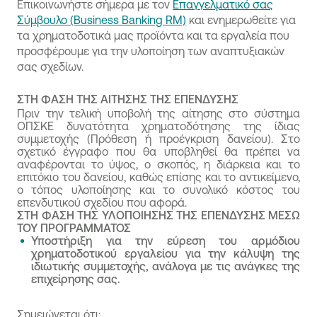
λοιπών εγκαταστάσεων
στην Πρόσκληση του προγράμματος.
Επικοινωνήστε σήμερα με τον
Επαγγελματικό σας
εκδοθεί στο όνομα του φορέα υλοποίησης της
ευρώ, το ποσό πέραν της Δημόσιας
Ειδικές διαμορφώσεις χώρων
Σύμβουλο (Business Banking RM)
και ενημερωθείτε για
επένδυσης αλλά στο όνομα ετέρου φορέα ο
Χρηματοδότησης για την κάλυψη του
Κατασκευές, διαμορφώσεις, επεκτάσεις
τα χρηματοδοτικά μας προϊόντα και τα εργαλεία που
οποίος είναι και υπεύθυνος για την τήρηση των
επιχορηγούμενου προϋπολογισμού θα θεωρείται
κτιριακών εγκαταστάσεων
προσφέρουμε για την υλοποίηση των αναπτυξιακών
όρων τους.
ιδιωτική συμμετοχή για την υλοποίηση της Πράξης.
Κτιριακές παρεμβάσεις για την προστασία του
σας σχεδίων.
Πληρούν τους όρους αναγνώρισης και τους
Αντικείμενο αξιολόγησης και παρακολούθησης -
Περιβάλλοντος και Εξοικονόμηση Ενέργειας,
κανόνες λειτουργίας του Κανονισμού
ελέγχου αποτελεί το σύνολο της πρότασης και το
Ύδατος και επεξεργασίας αποβλήτων
ΣΤΗ ΦΑΣΗ ΤΗΣ ΑΙΤΗΣΗΣ ΤΗΣ ΕΠΕΝΔΥΣΗΣ
(ΕΕ)1379/2013 (ΚΟΑ) και κατέχουν τις
σύνολο του υπερβάλλοντος κόστους, παρόλο που οι
Λοιπός Εξοπλισμός επιχείρησης
Πριν την τελική υποβολή της αίτησης στο σύστημα
προβλεπόμενες από τις ισχύουσες ενωσιακές
υπερβάλλουσες δαπάνες δεν επιχορηγούνται.
Εξοπλισμός για την προστασία του
ΟΠΣΚΕ δυνατότητα χρηματοδότησης της ίδιας
και εθνικές διατάξεις εγκρίσεις και αποφάσεις
συμμετοχής (Πρόθεση ή προέγκριση δανείου). Στο
Περιβάλλοντος και Εξοικονόμηση Ενέργειας
των αρμόδιων Αρχών, στις περιπτώσεις
σχετικό έγγραφο που θα υποβληθεί θα πρέπει να
Μεταφορά, εγκατάσταση και θέση σε
οργανώσεων παραγωγών, ενώσεων
αναφέρονται το ύψος, ο σκοπός, η διάρκεια και το
λειτουργία, νέων σύγχρονων μηχανημάτων και
επιτόκιο του δανείου, καθώς επίσης και το αντικείμενο,
οργανώσεων παραγωγών ή διακλαδικών
λοιπού εξοπλισμού
ο τόπος υλοποίησης και το συνολικό κόστος του
οργανώσεων.
επενδυτικού σχεδίου που αφορά.
Λοιπός Εξοπλισμός επιχείρησης (ερευνητικός,
Δύναται να καταδειχθεί η φερεγγυότητά και η
ΣΤΗ ΦΑΣΗ ΤΗΣ ΥΛΟΠΟΙΗΣΗΣ ΤΗΣ ΕΠΕΝΔΥΣΗΣ ΜΕΣΩ
εργαστηριακός, ποιοτικού ελέγχου κλπ)
οικονομική βιωσιμότητά τους.
ΤΟΥ ΠΡΟΓΡΑΜΜΑΤΟΣ
Συστήματα ασφαλείας εγκαταστάσεων,
Αποδεικνύουν τη δυνατότητα κάλυψης του
Υποστήριξη για την εύρεση του αρμόδιου
συστήματα πυρόσβεσης
χρηματοδοτικού εργαλείου για την κάλυψη της
συνόλου της συμμετοχής τους στην επένδυση
Μεταφορικά Μέσα
ιδιωτικής συμμετοχής, ανάλογα με τις ανάγκες της
(ιδία συμμετοχή).
επιχείρησης σας.
Μελέτες / έρευνες αγοράς
Δεν έχουν υποβάλλει αίτηση ένταξης για
Προμήθεια συστημάτων αυτοματοποίησης
χρηματοδότηση από Εθνικό ή Ενωσιακό
παραγωγής
Σημειώνεται ότι: