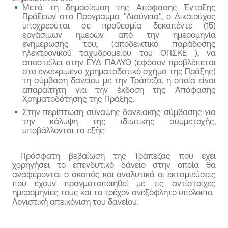
Πρόγραμμα, για το σύνολο ή μέρος της
Μετά τη δημοσίευση της Απόφασης Ένταξης
Μηχανήματα, εξαρτήματα αυτών, επιστημονικά
προτεινόμενης Πράξης.
Πράξεων στο Πρόγραμμα "Διαύγεια", ο Δικαιούχος
όργανα και εργαλεία που χρησιμοποιούνται
Συμμορφώνονται με τις προϋποθέσεις που
υποχρεούται σε προθεσμία δεκαπέντε (15)
αποκλειστικά και σε μόνιμη βάση για την
αναφέρονται στην παράγραφο 1 στοιχεία α) έως
εργάσιμων ημερών από την ημερομηνία
εξυπηρέτηση της ερευνητικής δραστηριότητας
ενημέρωσής του, (αποδεικτικό παράδοσης
γ) και στην παράγραφο 3 του άρθρου 11
Παραγωγικός & Μηχανολογικός Εξοπλισμός
ηλεκτρονικού ταχυδρομείου του ΟΠΣΚΕ ), να
«Παραδεκτό των αιτήσεων» του Κανονισμού
αποστείλει στην ΕΥΔ ΠΑΛΥΘ (εφόσον προβλέπεται
Οι επιλέξιμες δαπάνες αναλύονται στο Αρχείο της
(ΕΕ)2021/1139 και συνοδεύονται από την
στο εγκεκριμένο χρηματοδοτικό σχήμα της Πράξης)
Πρόσκλησης.
ενυπόγραφη δήλωση του αιτούντα
τη σύμβαση δανείου με την Τράπεζα, η οποία είναι
απαραίτητη για την έκδοση της Απόφασης
επιχειρηματία, σύμφωνα με την παράγραφο 6
Χρηματοδότησης της Πράξης.
του ίδιου άρθρου.
Στην περίπτωση σύναψης δανειακής σύμβασης για
Οι Πράξεις είναι επιλέξιμες για χρηματοδότηση
την κάλυψη της ιδιωτικής συμμετοχής,
από το ΕΤΘΑΥ εφόσον :
υποβάλλονται τα εξής:
Δεν έχουν ενταχθεί και δεν χρηματοδοτούνται
από άλλο ενωσιακό ή εθνικό πρόγραμμα.
Πρόσφατη βεβαίωση της Τράπεζας που έχει
Διασφαλίζεται η χρηματοοικονομική
χορηγήσει το επενδυτικό δάνειο στην οποία θα
βιωσιμότητα της παραγωγικής επένδυσης,
αναφέρονται ο σκοπός και αναλυτικά οι εκταμιεύσεις
που έχουν πραγματοποιηθεί με τις αντίστοιχες
βάσει των προσκομισθέντων πιστοποιητικών
ημερομηνίες τους και το τρέχον ανεξόφλητο υπόλοιπο.
φερεγγυότητας του φορέα και των
Λογιστική απεικόνιση του δανείου.
δικαιολογητικών που τεκμηριώνουν την ιδιωτική
συμμετοχή στο επενδυτικό σχέδιο (με την