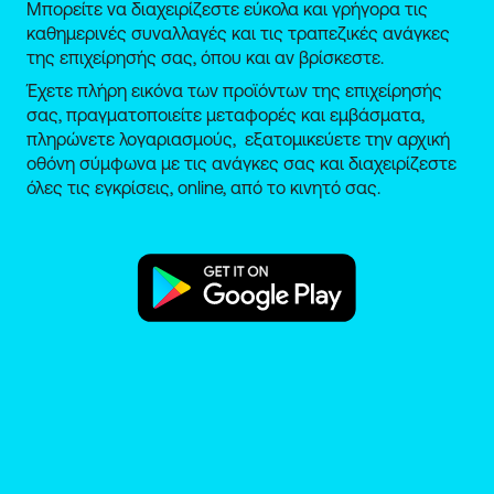
ίδιας Πρόσκλησης.
Μπορείτε να διαχειρίζεστε εύκολα και γρήγορα τις
Διασφαλίζεται ο σεβασμός των Θεμελιωδών
καθημερινές συναλλαγές και τις τραπεζικές ανάγκες
Δικαιωμάτων και η συμμόρφωση με τον Χάρτη
της επιχείρησής σας, όπου και αν βρίσκεστε.
των Θεμελιωδών Δικαιωμάτων της Ευρωπαϊκής
Έχετε πλήρη εικόνα των προϊόντων της επιχείρησής
Ένωσης.
σας, πραγματοποιείτε μεταφορές και εμβάσματα,
Οι όροι και οι συνολικές προϋποθέσεις συμμετοχής
πληρώνετε λογαριασμούς, εξατομικεύετε την αρχική
των δικαιούχων παρουσιάζονται αναλυτικά στον
οθόνη σύμφωνα με τις ανάγκες σας και διαχειρίζεστε
οδηγό του Προγράμματος.
όλες τις εγκρίσεις, online, από το κινητό σας.