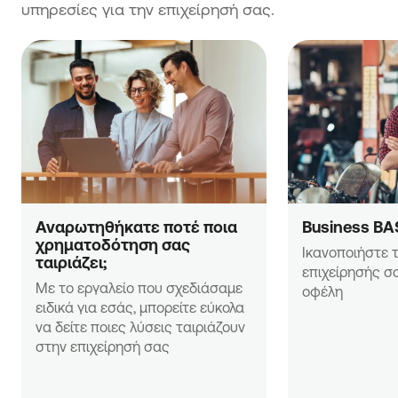
υπηρεσίες για την επιχείρησή σας.
περισσότερων εξ αυτών ή η ελλιπής ή ανύπαρκτη
τεκμηρίωση για την ικανοποίησή τους, αποτελούν
συνθήκες αποκλεισμού του επενδυτικού σχεδίου
και συνεπώς λόγο που συνιστά αδυναμία υποβολής
της αίτησης ή/και απόρριψης αυτής.
Αναρωτηθήκατε ποτέ ποια 
Business BA
χρηματοδότηση σας 
Ικανοποιήστε τ
ταιριάζει;
επιχείρησής σα
Με το εργαλείο που σχεδιάσαμε 
οφέλη
ειδικά για εσάς, μπορείτε εύκολα 
να δείτε ποιες λύσεις ταιριάζουν 
στην επιχείρησή σας