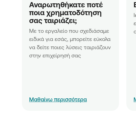
Μικρών και Μικρών Επιχειρή
Αναρωτηθήκατε ποτέ 
Δράση «Ίδρυση Επιχειρήσεω
ποια χρηματοδότηση 
Ενίσχυση Νέων Μικρών Επιχ
σας ταιριάζει;
Ενίσχυση επενδυτικών σχεδί
Με το εργαλείο που σχεδιάσαμε 
υφιστάμενων Μικρομεσαίων
Επιχειρήσεων
ειδικά για εσάς, μπορείτε εύκολα 
Ενίσχυση επενδυτικών σχεδί
να δείτε ποιες λύσεις ταιριάζουν 
και υπό σύσταση Μικρομεσα
στην επιχείρησή σας
Επιχειρήσεων
Μαθαίνω περισσότερα