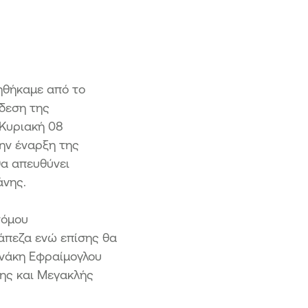
ασχηματισμός ΜμΕ
η 2 – Προηγμένος Ψηφιακός
ασχηματισμός ΜμΕ
ση 3 Ψηφιακός Μετασχηματισμός
ής ΜμΕ
ηθήκαμε από το
η «Επιχειρώ - Καινοτομώ στην
νδεση της
ρο»
 Κυριακή 08
Την έναρξη της
α απευθύνει
άνης.
τόμου
άπεζα ενώ επίσης θα
ενάκη Εφραίμογλου
ης και Μεγακλής