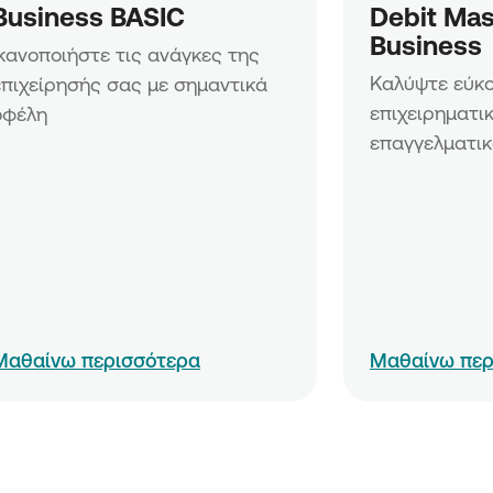
σεων»
Business BASIC
Debit Mas
ν &
Business
Ικανοποιήστε τις ανάγκες της 
ειρήσεων»
Καλύψτε εύκολ
επιχείρησής σας με σημαντικά 
ων
επιχειρηματικ
οφέλη
επαγγελματικ
ων νέων
ίων
Μαθαίνω περισσότερα
Μαθαίνω περ