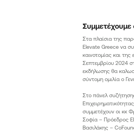
Αφετηρία Καινοτομίας &
Εξωστρέφειας στην Περιφέρ
Κεντρικής Μακεδονίας
Κλειδί προόδου: Καινοτομία,
Συμμετέχουμε 
Εξωστρέφεια και Βιώσιμη Αν
στην Περιφέρεια Κεντρικής
Στα πλαίσια της πα
Μακεδονίας
Elevate Greece να σ
ΔΙΚΑΙΗ ΑΝΑΠΤΥΞΙΑΚΗ ΜΕΤ
καινοτομίας και της
Σεπτεμβρίου 2024 στ
Ενίσχυση επενδυτικών σχεδί
στις ΕΣΔΙΜ
εκδήλωσης θα καλωσ
Ενδυνάμωση Υφιστάμενων 
σύντομη ομιλία ο Γε
Ηπειρωτικών Περιοχών Δ.A.M
Ανάπτυξη/Eπέκταση και
Στο πάνελ συζήτηση
Εκσυγχρονισμός Επιχειρηματ
Επιχειρηματικότητα
Πάρκων σε ηπειρωτικές περι
Δίκαιης Μετάβασης
συμμετέχουν οι κκ 
Ενίσχυση Υφιστάμενων Πολύ
Σοφία – Πρόεδρος Ε
και Μικρών επιχειρήσεων στι
Βασιλάκης – CoFoun
νησιωτικές περιοχές του