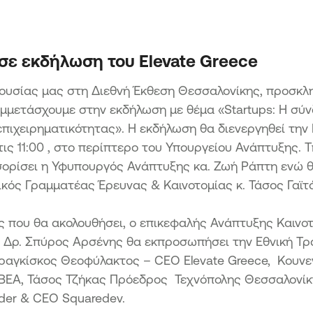
Μετ
Επενδύσεις
εια
Δράσ
Μετ
ΑΙΓΑΙΟ
Δρά
σε εκδήλωση του Elevate Greece
Ενίσχυση επιχειρηματικότητας
άπτυξη
Αιχμ
τουρισμού & αγροτικών προϊόντων
ρουσίας μας στη Διεθνή Έκθεση Θεσσαλονίκης, προσκλ
Εφαρμογή μη τεχνολογικών
Δράσ
καινοτομιών στο πλαίσιο της Εθνικής
υμμετάσχουμε στην εκδήλωση με θέμα «Startups: Η σύ
Ήπει
Στρατηγικής Έξυπνης Εξειδίκευσης
ΑΒΑΣΗ
 επιχειρηματικότητας». Η εκδήλωση θα διενεργηθεί την
Προώθηση των πωλήσεων και κυρίως
ις 11:00 , στο περίπτερο του Υπουργείου Ανάπτυξης. 
ων ΜμΕ
των εξαγωγών ΜμΕ της Περιφέρειας
ορίσει η Υφυπουργός Ανάπτυξης κα. Ζωή Ράπτη ενώ θ
Βορείου Αιγαίου
ΜΜΕ των
νικός Γραμματέας Έρευνας & Καινοτομίας κ. Τάσος Γαϊτ
.
ΠΡΑΣΙΝΗ ΜΕΤΑΒΑΣΗ ΜμΕ
ς που θα ακολουθήσει, ο επικεφαλής Ανάπτυξης Καινο
Δράση 1 Πράσινος Μετασχηματισμός
ικών
ΜμΕ
ς Δρ. Σπύρος Αρσένης θα εκπροσωπήσει την Εθνική Τρ
οχές
Δράση 2 Πράσινη Παραγωγική
Φραγκίσκος Θεοφύλακτος – CEO Elevate Greece, Κουν
Επένδυση ΜμΕ
 Μικρών
ΒΕΑ, Τάσος Τζήκας Πρόεδρος Τεχνόπολης Θεσσαλονίκ
ς
der & CEO Squaredev.