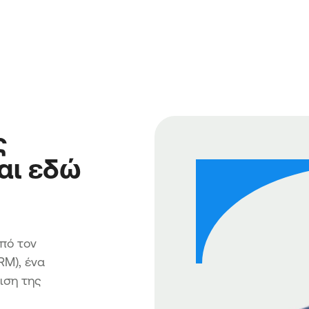
ς
αι εδώ
πό τον
RM), ένα
ιση της