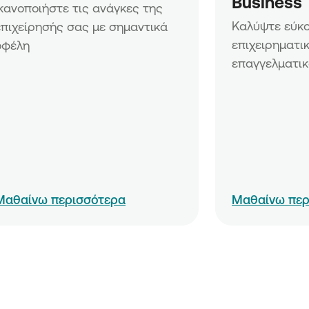
Business
σεων»
Ικανοποιήστε τις ανάγκες της 
ν &
Καλύψτε εύκολ
επιχείρησής σας με σημαντικά 
ειρήσεων»
επιχειρηματικ
οφέλη
ων
επαγγελματικ
ων νέων
ίων
Μαθαίνω περισσότερα
Μαθαίνω περ