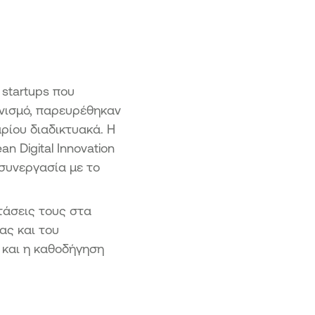
ασχηματισμός ΜμΕ
η 2 – Προηγμένος Ψηφιακός
ασχηματισμός ΜμΕ
ση 3 Ψηφιακός Μετασχηματισμός
ής ΜμΕ
 startups που
η «Επιχειρώ - Καινοτομώ στην
ωνισμό, παρευρέθηκαν
ρο»
ρίου διαδικτυακά. Η
 Digital Innovation
συνεργασία με το
τάσεις τους στα
ας και του
 και η καθοδήγηση