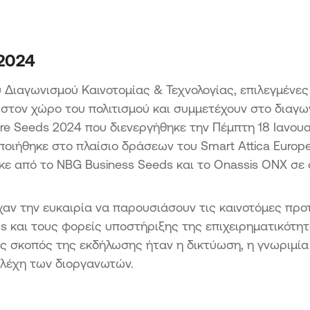
Μετ
Επενδύσεις
εια
Δράσ
Μετ
ΑΙΓΑΙΟ
Δρά
 2024
Ενίσχυση επιχειρηματικότητας
άπτυξη
Αιχμ
τουρισμού & αγροτικών προϊόντων
υ Διαγωνισμού Καινοτομίας & Τεχνολογίας, επιλεγμένες
Εφαρμογή μη τεχνολογικών
Δράσ
καινοτομιών στο πλαίσιο της Εθνικής
στον χώρο του πολιτισμού και συμμετέχουν στο διαγ
Ήπει
Στρατηγικής Έξυπνης Εξειδίκευσης
ΑΒΑΣΗ
re Seeds 2024 που διενεργήθηκε την Πέμπτη 18 Ιανουα
Προώθηση των πωλήσεων και κυρίως
ιήθηκε στο πλαίσιο δράσεων του Smart Attica European
ων ΜμΕ
των εξαγωγών ΜμΕ της Περιφέρειας
ε από το NBG Business Seeds και το Onassis ONX σε 
Βορείου Αιγαίου
ΜΜΕ των
.
ΠΡΑΣΙΝΗ ΜΕΤΑΒΑΣΗ ΜμΕ
χαν την ευκαιρία να παρουσιάσουν τις καινοτόμες προ
Δράση 1 Πράσινος Μετασχηματισμός
 και τους φορείς υποστήριξης της επιχειρηματικότητ
ικών
ΜμΕ
οχές
ς σκοπός της εκδήλωσης ήταν η δικτύωση, η γνωριμία
Δράση 2 Πράσινη Παραγωγική
λέχη των διοργανωτών.
Επένδυση ΜμΕ
 Μικρών
ς