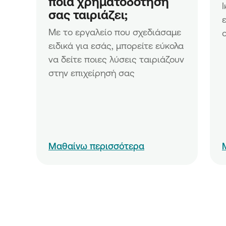
ποια χρηματοδότηση 
Μικρών και Μικρών Επιχειρή
σας ταιριάζει;
Δράση «Ίδρυση Επιχειρήσεω
Ενίσχυση Νέων Μικρών Επιχ
Με το εργαλείο που σχεδιάσαμε 
Ενίσχυση επενδυτικών σχεδί
ειδικά για εσάς, μπορείτε εύκολα 
υφιστάμενων Μικρομεσαίων
να δείτε ποιες λύσεις ταιριάζουν 
Επιχειρήσεων
στην επιχείρησή σας
Ενίσχυση επενδυτικών σχεδί
και υπό σύσταση Μικρομεσα
Επιχειρήσεων
Μαθαίνω περισσότερα