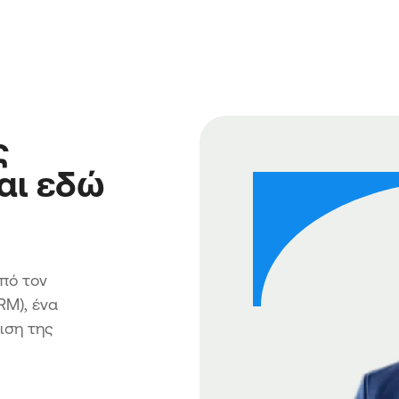
ς
αι εδώ
πό τον
RM), ένα
ιση της