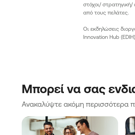
Μικρών και Μικρών Επιχειρή
στόχοι/ στρατηγική/
Δράση «Ίδρυση Επιχειρήσεω
από τους πελάτες.
Ενίσχυση Νέων Μικρών Επιχ
Ενίσχυση επενδυτικών σχεδί
Οι εκδηλώσεις διοργ
υφιστάμενων Μικρομεσαίων
Innovation Hub (EDI
Επιχειρήσεων
Ενίσχυση επενδυτικών σχεδί
και υπό σύσταση Μικρομεσα
Επιχειρήσεων
Μπορεί να σας ενδ
Ανακαλύψτε ακόμη περισσότερα προ