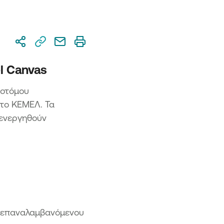
ασχηματισμός ΜμΕ
η 2 – Προηγμένος Ψηφιακός
ασχηματισμός ΜμΕ
ση 3 Ψηφιακός Μετασχηματισμός
ής ΜμΕ
l Canvas
η «Επιχειρώ - Καινοτομώ στην
ρο»
νοτόμου
 το ΚΕΜΕΛ. Τα
ιενεργηθούν
ός επαναλαμβανόμενου