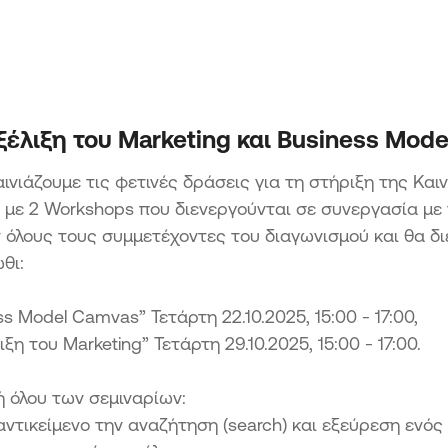
Μετ
Επενδύσεις
εια
Δράσ
Μετ
ΑΙΓΑΙΟ
Δρά
Ενίσχυση επιχειρηματικότητας
άπτυξη
Αιχμ
τουρισμού & αγροτικών προϊόντων
Εφαρμογή μη τεχνολογικών
έλιξη του Marketing και Business Mode
Δράσ
καινοτομιών στο πλαίσιο της Εθνικής
Ήπει
Στρατηγικής Έξυπνης Εξειδίκευσης
ΑΒΑΣΗ
ινιάζουμε τις φετινές δράσεις για τη στήριξη της Και
Προώθηση των πωλήσεων και κυρίως
 με 2 Workshops που διενεργούνται σε συνεργασία με
ων ΜμΕ
των εξαγωγών ΜμΕ της Περιφέρειας
όλους τους συμμετέχοντες του διαγωνισμού και θα δ
Βορείου Αιγαίου
ΜΜΕ των
θι:
.
ΠΡΑΣΙΝΗ ΜΕΤΑΒΑΣΗ ΜμΕ
s Model Camvas” Τετάρτη 22.10.2025, 15:00 - 17:00,
Δράση 1 Πράσινος Μετασχηματισμός
ικών
ΜμΕ
ξη του Marketing” Τετάρτη 29.10.2025, 15:00 - 17:00.
οχές
Δράση 2 Πράσινη Παραγωγική
Επένδυση ΜμΕ
 Μικρών
 όλου των σεμιναρίων:
ς
 αντικείμενο την αναζήτηση (search) και εξεύρεση εν