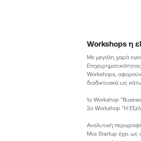
Αφετηρία Καινοτομίας &
Εξωστρέφειας στην Περιφέρ
Κεντρικής Μακεδονίας
Κλειδί προόδου: Καινοτομία,
Εξωστρέφεια και Βιώσιμη Αν
στην Περιφέρεια Κεντρικής
Μακεδονίας
Workshops η εξ
ΔΙΚΑΙΗ ΑΝΑΠΤΥΞΙΑΚΗ ΜΕΤ
Με μεγάλη χαρά εγκα
Επιχειρηματικότητας
Ενίσχυση επενδυτικών σχεδί
στις ΕΣΔΙΜ
Workshops, αφορούν 
Ενδυνάμωση Υφιστάμενων 
διαδικτυακά ως κάτω
Ηπειρωτικών Περιοχών Δ.A.M
Ανάπτυξη/Eπέκταση και
1o Workshop “Busines
Εκσυγχρονισμός Επιχειρηματ
2o Workshop “Η Εξέλι
Πάρκων σε ηπειρωτικές περι
Δίκαιης Μετάβασης
Ενίσχυση Υφιστάμενων Πολύ
Αναλυτική περιγραφή
και Μικρών επιχειρήσεων στι
Μια Startup έχει ως
νησιωτικές περιοχές του