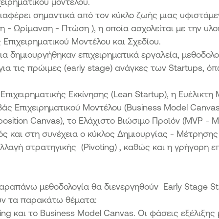
χειρηματικού μοντέλου.
27
ιαφέρει σημαντικά από τον κύκλο ζωής μιας υφιστάμε
Μικρών
 - Ωρίμανση - Πτώση ), η οποία ασχολείται με την υλο
ς
Επιχειρηματικού Μοντέλου και Σχεδίου.
νια δημιουργήθηκαν επιχειρηματικά εργαλεία, μεθοδολο
27
για τις πρώιμες (early stage) ανάγκες των Startups, όπ
 Μικρών
ο Δήμο
Επιχειρηματικής Εκκίνησης (Lean Startup), η Ευέλικτη 
βάς Επιχειρηματικού Μοντέλου (Business Model Canvas
χυση
osition Canvas), το Ελάχιστο Βιώσιμο Προϊόν (MVP - M
ών
αλόπολης
ός και στη συνέχεια o κύκλος Δημιουργίας - Μέτρησης 
ων
αλλαγή στρατηγικής (Pivoting) , καθώς και η γρήγορη 
ιούνται
ων νέων
αραπάνω μεθοδολογία θα διενεργηθούν Early Stage St
ήμο
ύν τα παρακάτω θέματα:
ων Πολύ
ing και το Business Model Canvas. Οι φάσεις εξέλιξης μ