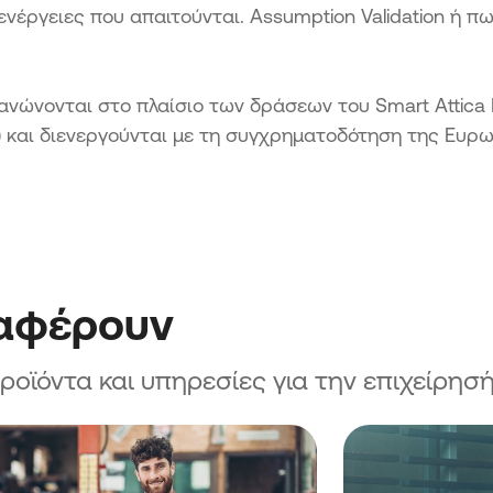
σεων»
 ενέργειες που απαιτούνται. Assumption Validation ή 
ν &
ειρήσεων»
ων
ανώνονται στο πλαίσιο των δράσεων του Smart Attica E
H) και διενεργούνται με τη συγχρηματοδότηση της Ευρ
ων νέων
ίων
ιαφέρουν
ϊόντα και υπηρεσίες για την επιχείρησή