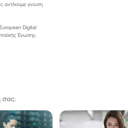
πως αντλούμε γνώση
uropean Digital
ωπαϊκής Ένωσης.
 σας.