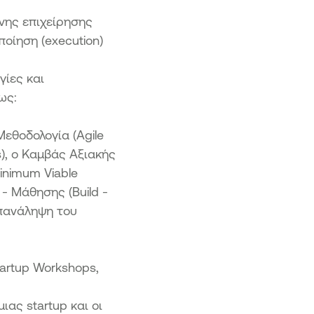
νης επιχείρησης
ποίηση (execution)
γίες και
ως:
Μεθοδολογία (Agile
), ο Kαμβάς Αξιακής
inimum Viable
- Μάθησης (Build -
επανάληψη του
artup Workshops,
ιας startup και οι