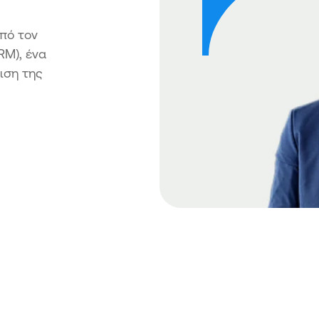
πό τον
RM), ένα
ιση της