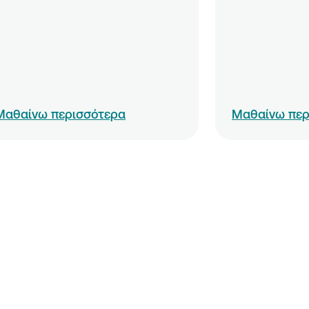
σεων»
ν &
ειρήσεων»
ων
ων νέων
Μαθαίνω περισσότερα
Μαθαίνω περ
ίων