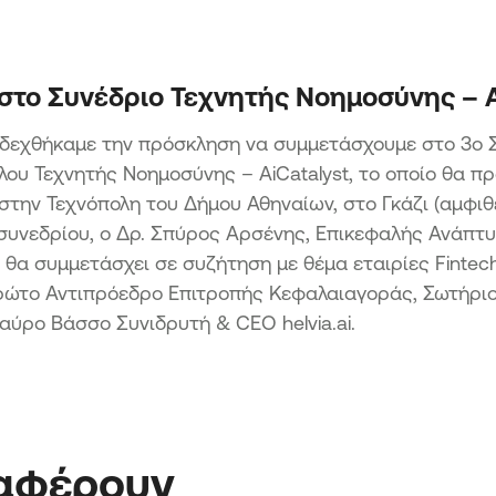
Μετ
Επενδύσεις
εια
Δράσ
Μετ
ΑΙΓΑΙΟ
Δρά
στο Συνέδριο Τεχνητής Νοημοσύνης – A
Ενίσχυση επιχειρηματικότητας
άπτυξη
Αιχμ
τουρισμού & αγροτικών προϊόντων
δεχθήκαμε την πρόσκληση να συμμετάσχουμε στο 3ο Σ
Εφαρμογή μη τεχνολογικών
Δράσ
καινοτομιών στο πλαίσιο της Εθνικής
ου Τεχνητής Νοημοσύνης – AiCatalyst, το οποίο θα πρ
Ήπει
Στρατηγικής Έξυπνης Εξειδίκευσης
ΑΒΑΣΗ
την Τεχνόπολη του Δήμου Αθηναίων, στο Γκάζι (αμφιθ
Προώθηση των πωλήσεων και κυρίως
συνεδρίου, ο Δρ. Σπύρος Αρσένης, Επικεφαλής Ανάπτ
ων ΜμΕ
των εξαγωγών ΜμΕ της Περιφέρειας
 θα συμμετάσχει σε συζήτηση με θέμα εταιρίες Fintech 
Βορείου Αιγαίου
ΜΜΕ των
Πρώτο Αντιπρόεδρο Επιτροπής Κεφαλαιαγοράς, Σωτήριο
.
ΠΡΑΣΙΝΗ ΜΕΤΑΒΑΣΗ ΜμΕ
ταύρο Βάσσο Συνιδρυτή & CEO helvia.ai.
Δράση 1 Πράσινος Μετασχηματισμός
ικών
ΜμΕ
οχές
Δράση 2 Πράσινη Παραγωγική
Επένδυση ΜμΕ
 Μικρών
ς
ιαφέρουν