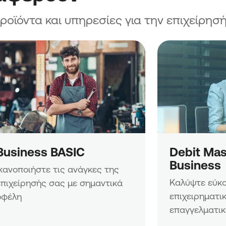
27
ϊόντα και υπηρεσίες για την επιχείρησή
Μικρών
ς
27
 Μικρών
ο Δήμο
χυση
ών
αλόπολης
Business BASIC
Debit Mas
ων
ιούνται
Business
Ικανοποιήστε τις ανάγκες της 
Καλύψτε εύκολ
επιχείρησής σας με σημαντικά 
ων νέων
ήμο
επιχειρηματικ
οφέλη
επαγγελματικ
ων Πολύ