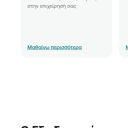
Μικρών και Μικρών Επιχειρή
στην επιχείρησή σας
Δράση «Ίδρυση Επιχειρήσεω
Ενίσχυση Νέων Μικρών Επιχ
Ενίσχυση επενδυτικών σχεδί
υφιστάμενων Μικρομεσαίων
Επιχειρήσεων
Ενίσχυση επενδυτικών σχεδί
Μαθαίνω περισσότερα
και υπό σύσταση Μικρομεσα
Επιχειρήσεων