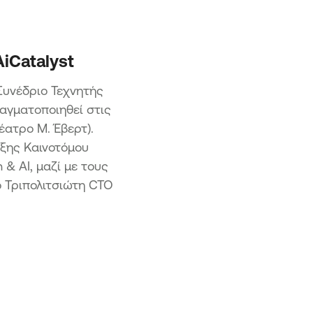
ασχηματισμός ΜμΕ
η 2 – Προηγμένος Ψηφιακός
ασχηματισμός ΜμΕ
ση 3 Ψηφιακός Μετασχηματισμός
iCatalyst
ής ΜμΕ
υνέδριο Τεχνητής
η «Επιχειρώ - Καινοτομώ στην
αγματοποιηθεί στις
ρο»
έατρο Μ. Έβερτ).
υξης Καινοτόμου
& AI, μαζί με τους
 Τριπολιτσιώτη CTO