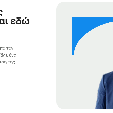
ς
αι εδώ
πό τον
RM), ένα
ιση της