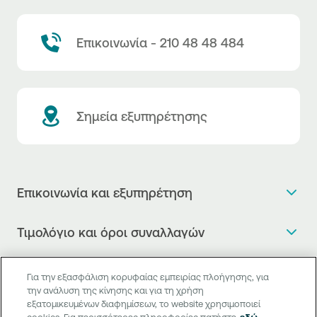
Επικοινωνία - 210 48 48 484
Σημεία εξυπηρέτησης
Επικοινωνία και εξυπηρέτηση
Θέλω πληροφορίες
Τιμολόγιο και όροι συναλλαγών
Κλείνω ραντεβού
Τιμολόγιο της Τράπεζας
Χρήσιμοι σύνδεσμοι
Η νέα Ψηφιακή Εποχή στις συναλλαγές, έφτασε!
Για την εξασφάλιση κορυφαίας εμπειρίας πλοήγησης, για
Δελτίο τιμών συναλλάγματος
την ανάλυση της κίνησης και για τη χρήση
Συχνές ερωτήσεις
Θέλω να μιλήσω με Corporate Transaction Banking
εξατομικευμένων διαφημίσεων, το website χρησιμοποιεί
Digital Banking
Δελτίο πληροφόρησης περί τελών
Officer