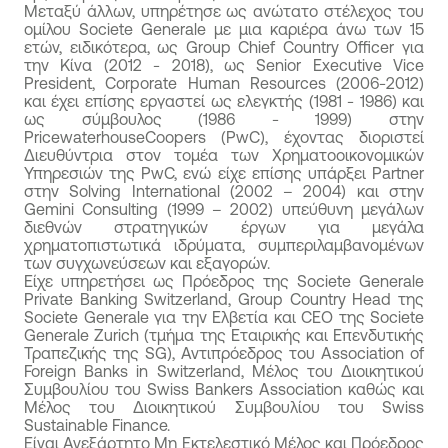
Μεταξύ άλλων, υπηρέτησε ως ανώτατο στέλεχος του
ομίλου Societe Generale με μια καριέρα άνω των 15
ετών, ειδικότερα, ως Group Chief Country Officer για
την Κίνα (2012 - 2018), ως Senior Executive Vice
President, Corporate Human Resources (2006-2012)
και έχει επίσης εργαστεί ως ελεγκτής (1981 - 1986) και
ως σύμβουλος (1986 - 1999) στην
PricewaterhouseCoopers (PwC), έχοντας διοριστεί
Διευθύντρια στον τομέα των Χρηματοοικονομικών
Υπηρεσιών της PwC, ενώ είχε επίσης υπάρξει Partner
στην Solving International (2002 – 2004) και στην
Gemini Consulting (1999 – 2002) υπεύθυνη μεγάλων
διεθνών στρατηγικών έργων για μεγάλα
χρηματοπιστωτικά ιδρύματα, συμπεριλαμβανομένων
των συγχωνεύσεων και εξαγορών.
Είχε υπηρετήσει ως Πρόεδρος της Societe Generale
Private Banking Switzerland, Group Country Head της
Societe Generale για την Ελβετία και CEO της Societe
Generale Zurich (τμήμα της Εταιρικής και Επενδυτικής
Τραπεζικής της SG), Αντιπρόεδρος του Association of
Foreign Banks in Switzerland, Μέλος του Διοικητικού
Συμβουλίου του Swiss Bankers Association καθώς και
Μέλος του Διοικητικού Συμβουλίου του Swiss
Sustainable Finance.
Είναι Ανεξάρτητο Μη Εκτελεστικό Μέλος και Πρόεδρος