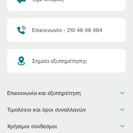
Επικοινωνία - 210 48 48 484
Σημεία εξυπηρέτησης
Επικοινωνία και εξυπηρέτηση
Θέλω πληροφορίες
Τιμολόγιο και όροι συναλλαγών
Κλείνω ραντεβού
Τιμολόγιο της Τράπεζας
Χρήσιμοι σύνδεσμοι
Η νέα Ψηφιακή Εποχή στις συναλλαγές, έφτασε!
Δελτίο τιμών συναλλάγματος