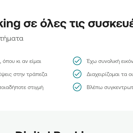
ιήσετε το δακτυλικό σας αποτύπωμα ή το αναγνωριστικ
από κινητά με λειτουργικό σύστημα Android 6 και άνω
king σε όλες τις συσκευ
κτήματα
 όπου κι αν είμαι
Έχω συνολική εικό
έψεις στην τράπεζα
Διαχειρίζομαι τα ο
ποιαδήποτε στιγμή
Βλέπω συγκεντρωτι