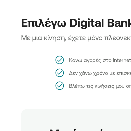
Στη συνέχεια, θα σας ζητηθεί να ενεργοπο
στην εφαρμογή. Η εφαρμογή υποστηρίζεται 
δακτυλικό αποτύπωμα.
Επιλέγω Digital Ban
Με μια κίνηση, έχετε μόνο πλεονε
Κάνω αγορές στο Internet,
Δεν χάνω χρόνο με επισκ
Βλέπω τις κινήσεις μου ο