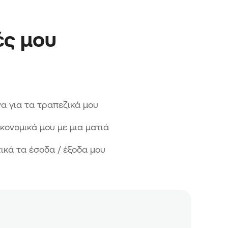
ό προσώπου (FaceID), για εύκολη σύνδεση
 και εφόσον διαθέτουν hardware για
ές μου
να για τα τραπεζικά μου
ικονομικά μου με μια ματιά
κά τα έσοδα / έξοδα μου