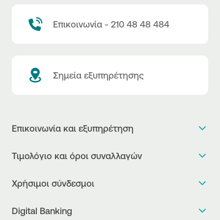
Επικοινωνία - 210 48 48 484
Σημεία εξυπηρέτησης
Επικοινωνία και εξυπηρέτηση
Θέλω πληροφορίες
Τιμολόγιο και όροι συναλλαγών
Κλείνω ραντεβού
Τιμολόγιο της Τράπεζας
Χρήσιμοι σύνδεσμοι
Η νέα Ψηφιακή Εποχή στις συναλλαγές, έφτασε!
Δελτίο τιμών συναλλάγματος
Συχνές ερωτήσεις
Θέλω να μιλήσω με Corporate Transaction Banking
Digital Banking
Δελτίο πληροφόρησης περί τελών
Officer