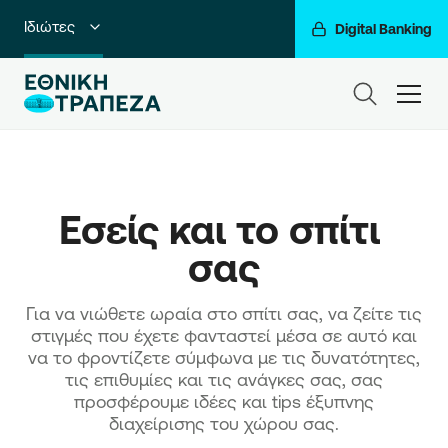
Ιδιώτες
Digital Banking
Premium Banking
ham
Private Banking
Business Banking
Εσείς και το σπίτι 
Corporate & Investment Banking
σας
Go For More
Ο Όμιλός μας
Για να νιώθετε ωραία στο σπίτι σας, να ζείτε τις
στιγμές που έχετε φανταστεί μέσα σε αυτό και
να το φροντίζετε σύμφωνα με τις δυνατότητες,
τις επιθυμίες και τις ανάγκες σας, σας
προσφέρουμε ιδέες και tips έξυπνης
διαχείρισης του χώρου σας.