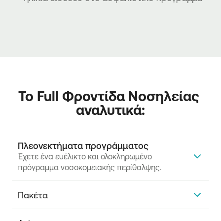
Το Full Φροντίδα Νοσηλείας 
αναλυτικά:
Πλεονεκτήματα προγράμματος
Έχετε ένα ευέλικτο και ολοκληρωμένο 
πρόγραμμα νοσοκομειακής περίθαλψης.
Λαμβάνετε οικονομική ενίσχυση σε περίπτωση
Πακέτα
νοσηλείας ή/και διενέργειας χειρουργικής
επέμβασης
Έχετε επιλογή ανάμεσα σε 2 πακέτα.