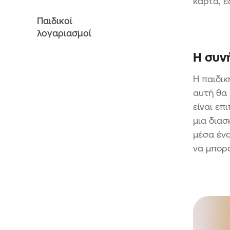
κάρτα, ε
Παιδικοί
λογαριασμοί
Η συν
Η παιδικ
αυτή θα 
είναι επ
μια διασ
μέσα ένα
να μπορο