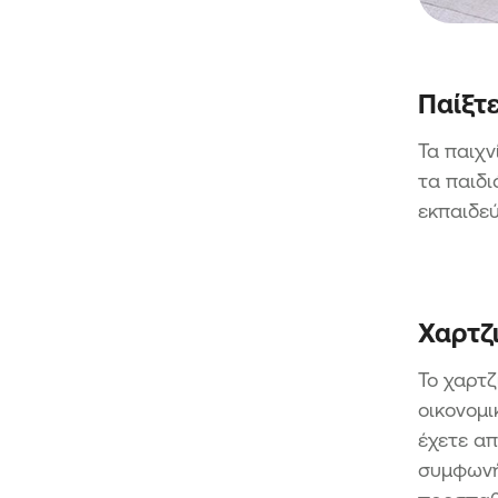
Παίξτ
Τα παιχν
τα παιδι
εκπαιδεύ
Χαρτζι
Το χαρτζ
οικονομι
έχετε απ
συμφωνήσ