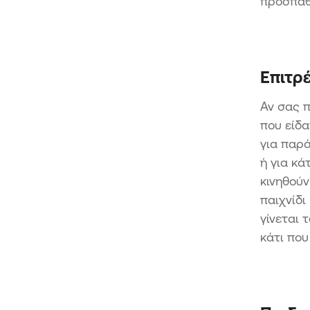
προσπαθ
Επιτρ
Αν σας π
που είδα
για παρά
ή για κά
κινηθούν
παιχνίδι
γίνεται 
κάτι που