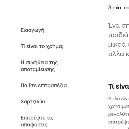
3 min re
Ένα ση
Εισαγωγή
παιδιά
μικρά 
Τί είναι το χρήμα;
αλλά κ
Η συνήθεια της
αποταμίευσης
Τί είν
Παίξτε επιτραπέζια
Καλό είν
Χαρτζιλίκι
χρησιμοπ
μεγαλύτε
Επιτρέψτε τις
επιτρέψτ
αποφάσεις