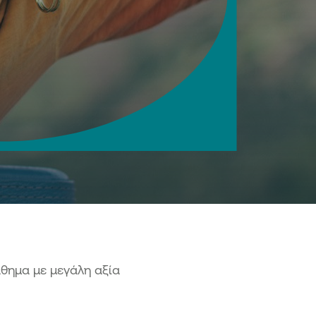
άλεια συναλλαγών
 notifications
ση κωδικών Digital Banking
αιροποίηση προσωπικών
χείων μέσω Digital Banking
ιση συναλλαγών Digital Banking
ne διαχείριση ρυθμίσεων καρτών
λογαριασμού
σθετος παράγοντας
οποίησης συναλλαγών (3FA)
ς υπηρεσίες
ne προσθήκη συνδικαιούχου
tal εφαρμογές
άθημα με μεγάλη αξία
ne ανταλλαγή και υπογραφή
ράφων