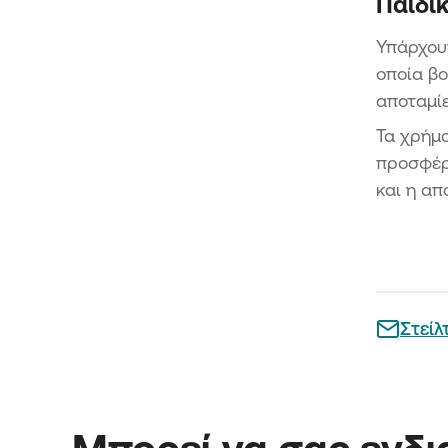
Παιδικ
Υπάρχου
οποία βο
αποταμίε
Τα χρήμα
προσφέρε
και η απ
Στείλ
Μπορεί να σας ενδ