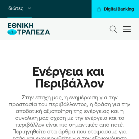
Ιδιώτες
Digital Banking
Premium Banking
ham
Private Banking
Business Banking
Ενέργεια και 
Corporate & Investment Banking
Περιβάλλον
Go For More
Ο Όμιλός μας
Στην εποχή μας, η ενημέρωση για την
προστασία του περιβάλλοντος, η δράση για την
αποδοτική αξιοποίηση της ενέργειας και η
συνολική μας σχέση με την ενέργεια και το
περιβάλλον είναι πιο σημαντικές από ποτέ.
Περιηγηθείτε στα άρθρα που ετοιμάσαμε για
εσάς και ενημερωθείτε για την εξοικονόμηση