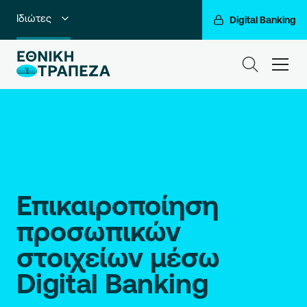
Ιδιώτες
Digital Banking
Premium Banking
ham
Private Banking
Business Banking
Corporate & Investment Banking
Go For More
Επικαιροποίηση
Ο Όμιλός μας
προσωπικών
στοιχείων μέσω
Digital Banking