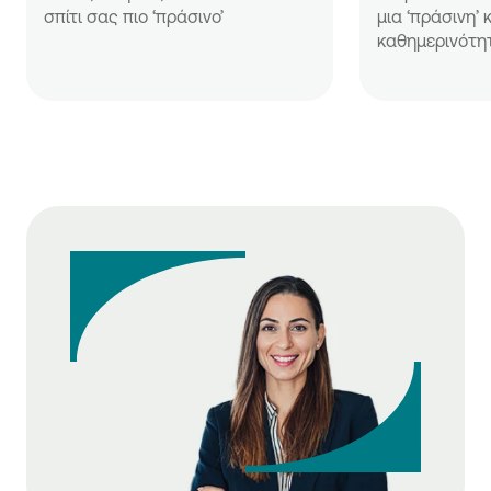
σπίτι σας πιο ‘πράσινο’
μια ‘πράσινη’ 
καθημερινότη