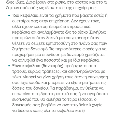
όλες ίδιες. Διαφέρουν στο ρίσκο, στο κόστος και στο τι
ζητούν από εσάς ως ιδιοκτήτες της επιχείρησης.
Ίδια κεφάλαια
είναι τα χρήματα που βάζετε εσείς ή
οι εταίροι σας στην επιχείρηση. Δεν έχουν τόκο,
αλλά έχουν κόστος: δεσμεύετε προσωπικά
κεφάλαια και αναλαμβάνετε όλο το ρίσκο. Συνήθως
προτιμώνται όταν ξεκινά μια επιχείρηση ή όταν
θέλετε να δείξετε εμπιστοσύνη στο πλάνο σας πριν
ζητήσετε δανεισμό. Τις περισσότερες φορές για να
προχωρήσει μία επένδυση με δανεισμό χρειάζεται
να καλυφθεί ένα ποσοστό και με ίδια κεφάλαια.
Ξένα κεφάλαια (δανεισμός)
προέρχονται από
τρίτους, κυρίως τράπεζες, και αποπληρώνονται με
τόκο. Μπορεί να γίνει χρήση τους όταν η επιχείρηση
σας έχει έσοδα και μπορείτε να εξυπηρετήσετε τις
δόσεις του δανείου. Για παράδειγμα, αν θέλετε να
επεκτείνετε τη δραστηριότητά σας ή να αγοράσετε
εξοπλισμό που θα αυξήσει το τζίρο (έσοδα), ο
δανεισμός σας βοηθάει να αναπτυχθείτε i) χωρίς
να δώσετε εσείς όλα τα κεφάλαια και ii)