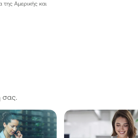
 της Αμερικής και
 σας.