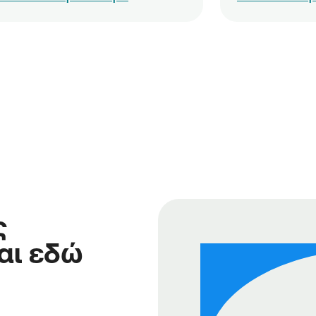
ς
αι εδώ