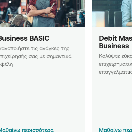
σεων»
ν &
ειρήσεων»
ων
Business BASIC
Debit Mas
ων νέων
Business
Ικανοποιήστε τις ανάγκες της 
ίων
Καλύψτε εύκολ
επιχείρησής σας με σημαντικά 
επιχειρηματικ
οφέλη
επαγγελματικ
Μαθαίνω περισσότερα
Μαθαίνω περ