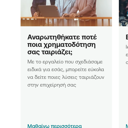
Μικρών και Μικρών Επιχειρή
Δράση «Ίδρυση Επιχειρήσεω
Ενίσχυση Νέων Μικρών Επιχ
Ενίσχυση επενδυτικών σχεδί
υφιστάμενων Μικρομεσαίων
Επιχειρήσεων
Αναρωτηθήκατε ποτέ 
Ενίσχυση επενδυτικών σχεδί
ποια χρηματοδότηση 
και υπό σύσταση Μικρομεσα
σας ταιριάζει;
Επιχειρήσεων
Με το εργαλείο που σχεδιάσαμε 
ειδικά για εσάς, μπορείτε εύκολα 
να δείτε ποιες λύσεις ταιριάζουν 
στην επιχείρησή σας
Μαθαίνω περισσότερα