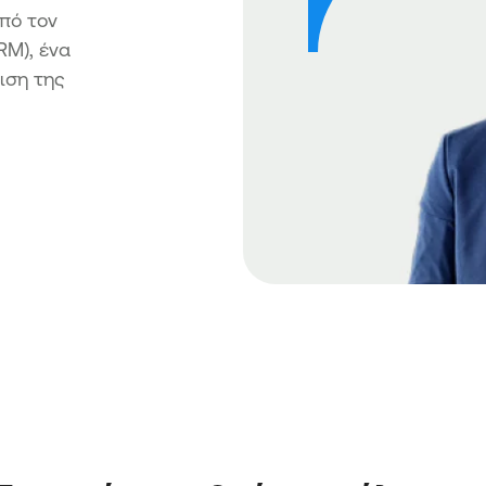
πό τον
RM), ένα
ιση της