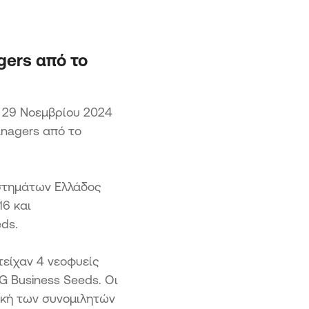
ασχηματισμός ΜμΕ
η 2 – Προηγμένος Ψηφιακός
ασχηματισμός ΜμΕ
ση 3 Ψηφιακός Μετασχηματισμός
gers από το
ής ΜμΕ
η «Επιχειρώ - Καινοτομώ στην
 29 Νοεμβρίου 2024
ρο»
anagers από το
στημάτων Ελλάδος
16 και
ds.
είχαν 4 νεοφυείς
G Business Seeds. Οι
ική των συνομιλητών