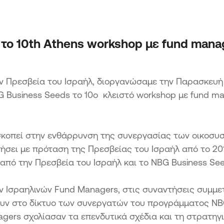
Μετ
Επενδύσεις
εια
Δράσ
Μετ
ΑΙΓΑΙΟ
Δρά
το 10th Athens workshop με fund mana
Ενίσχυση επιχειρηματικότητας
άπτυξη
Αιχμ
τουρισμού & αγροτικών προϊόντων
Εφαρμογή μη τεχνολογικών
Δράσ
καινοτομιών στο πλαίσιο της Εθνικής
ην Πρεσβεία του Ισραήλ, διοργανώσαμε την Παρασκευή
Ήπει
Στρατηγικής Έξυπνης Εξειδίκευσης
ΑΒΑΣΗ
 Business Seeds το 10ο κλειστό workshop με fund m
Προώθηση των πωλήσεων και κυρίως
ων ΜμΕ
των εξαγωγών ΜμΕ της Περιφέρειας
Βορείου Αιγαίου
ΜΜΕ των
κοπεί στην ενθάρρυνση της συνεργασίας των οικοσυ
.
ΠΡΑΣΙΝΗ ΜΕΤΑΒΑΣΗ ΜμΕ
ινήσει με πρόταση της Πρεσβείας του Ισραήλ από το 20
Δράση 1 Πράσινος Μετασχηματισμός
από την Πρεσβεία του Ισραήλ και το NBG Business See
ικών
ΜμΕ
οχές
Δράση 2 Πράσινη Παραγωγική
 Ισραηλινών Fund Managers, στις συναντήσεις συμμετ
Επένδυση ΜμΕ
 Μικρών
ουν στο δίκτυο των συνεργατών του προγράμματος NB
ς
agers σχολίασαν τα επενδυτικά σχέδια και τη στρατηγ