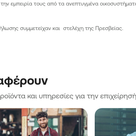
27
την εμπειρία τους από τα ανεπτυγμένα οικοσυστήματα
Μικρών
ς
ήλωσης συμμετείχαν και στελέχη της Πρεσβείας.
27
 Μικρών
ο Δήμο
χυση
ών
ιαφέρουν
αλόπολης
ων
ϊόντα και υπηρεσίες για την επιχείρησή
ιούνται
ων νέων
ήμο
ων Πολύ