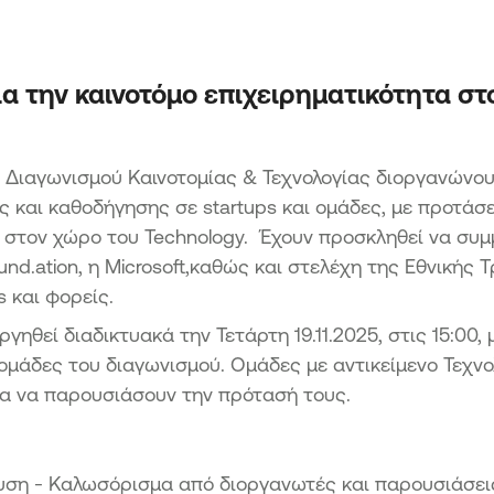
Μετ
Επενδύσεις
εια
Δράσ
Μετ
ΑΙΓΑΙΟ
Δρά
α την καινοτόμο επιχειρηματικότητα στ
Ενίσχυση επιχειρηματικότητας
άπτυξη
Αιχμ
τουρισμού & αγροτικών προϊόντων
Εφαρμογή μη τεχνολογικών
Δράσ
καινοτομιών στο πλαίσιο της Εθνικής
υ Διαγωνισμού Καινοτομίας & Τεχνολογίας διοργανώνο
Ήπει
Στρατηγικής Έξυπνης Εξειδίκευσης
ΑΒΑΣΗ
ς και καθοδήγησης σε startups και ομάδες, με προτάσε
Προώθηση των πωλήσεων και κυρίως
ων ΜμΕ
 στον χώρο του Technology. Έχουν προσκληθεί να συμ
των εξαγωγών ΜμΕ της Περιφέρειας
und.ation, η Microsoft,καθώς και στελέχη της Εθνικής
Βορείου Αιγαίου
ΜΜΕ των
 και φορείς.
.
ΠΡΑΣΙΝΗ ΜΕΤΑΒΑΣΗ ΜμΕ
γηθεί διαδικτυακά την Τετάρτη 19.11.2025, στις 15:00,
Δράση 1 Πράσινος Μετασχηματισμός
ικών
ς ομάδες του διαγωνισμού. Ομάδες με αντικείμενο Τεχν
ΜμΕ
οχές
ία να παρουσιάσουν την πρότασή τους.
Δράση 2 Πράσινη Παραγωγική
Επένδυση ΜμΕ
 Μικρών
ς
ευση - Καλωσόρισμα από διοργανωτές και παρουσιάσει