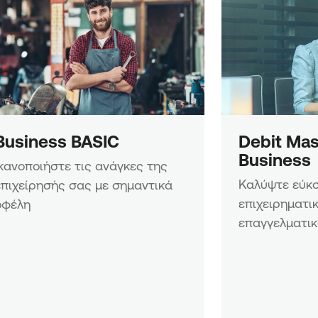
σεων»
ν &
ειρήσεων»
ων
ων νέων
ίων
Business BASIC
Debit Mas
Business
Ικανοποιήστε τις ανάγκες της 
Καλύψτε εύκολ
επιχείρησής σας με σημαντικά 
επιχειρηματικ
οφέλη
επαγγελματικ