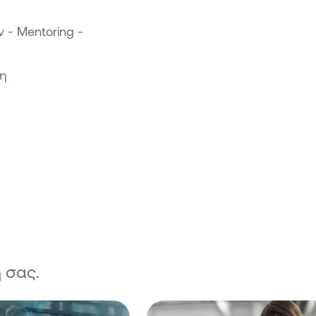
 - Μentoring -
τη
 σας.