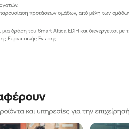
27
ργατών.
 παρουσίαση προτάσεων ομάδων, από μέλη των ομάδων
Μικρών
.
ς
μια δράση του Smart Attica ΕDIH και διενεργείται με 
27
της Ευρωπαϊκής Ένωσης.
 Μικρών
ο Δήμο
χυση
ών
αλόπολης
ων
ιούνται
ιαφέρουν
ων νέων
ϊόντα και υπηρεσίες για την επιχείρησή
ήμο
ων Πολύ