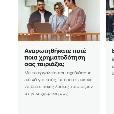
Μικρών και Μικρών Επιχειρή
Δράση «Ίδρυση Επιχειρήσεω
Ενίσχυση Νέων Μικρών Επιχ
Ενίσχυση επενδυτικών σχεδί
υφιστάμενων Μικρομεσαίων
Επιχειρήσεων
Ενίσχυση επενδυτικών σχεδί
και υπό σύσταση Μικρομεσα
Επιχειρήσεων
Αναρωτηθήκατε ποτέ 
ποια χρηματοδότηση 
σας ταιριάζει;
Με το εργαλείο που σχεδιάσαμε 
ειδικά για εσάς, μπορείτε εύκολα 
να δείτε ποιες λύσεις ταιριάζουν 
στην επιχείρησή σας