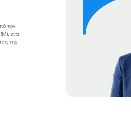
πό τον
RM), ένα
ιση της