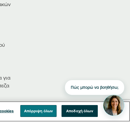
ακών
ού
α για
πεζα
Πώς μπορώ να βοηθήσω;
 cookies
Απόρριψη όλων
Αποδοχή όλων