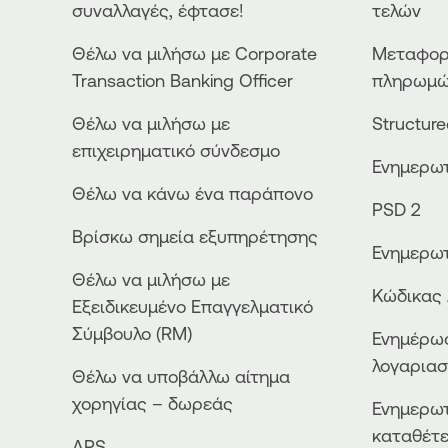
συναλλαγές, έφτασε!
τελών
Θέλω να μιλήσω με Corporate
Μεταφορ
Transaction Banking Officer
πληρωμ
Θέλω να μιλήσω με
Structur
επιχειρηματικό σύνδεσμο
Ενημερωτ
Θέλω να κάνω ένα παράπονο
PSD 2
Βρίσκω σημεία εξυπηρέτησης
Ενημερωτ
Θέλω να μιλήσω με
Κώδικας 
Εξειδικευμένο Επαγγελματικό
Σύμβουλο (RM)
Ενημέρωσ
λογαρια
Θέλω να υποβάλλω αίτημα
χορηγίας – δωρεάς
Ενημερωτ
καταθέτ
APS