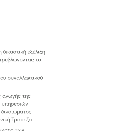
σθετα Κεφάλαια ΑΤ1
αστάσεις ταμειακών ροών
 δικαστική εξέλιξη
στρεβλώνοντας το
του συναλλακτικού
ς αγωγής της
ς υπηρεσιών
ή δικαιώματος
θνική Τράπεζα.
έρωσης των