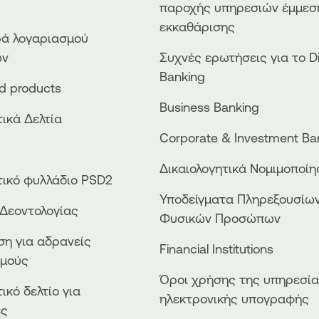
παροχής υπηρεσιών έμμεσ
εκκαθάρισης
ά λογαριασμού
ών
Συχνές ερωτήσεις για το Di
Banking
ed products
Business Βanking
ικά Δελτία
Corporate & Investment Ba
Δικαιολογητικά Νομιμοποί
ικό φυλλάδιο PSD2
Υποδείγματα Πληρεξουσίω
Δεοντολογίας
Φυσικών Προσώπων
η για αδρανείς
Financial Institutions
σμούς
Όροι χρήσης της υπηρεσί
ικό δελτίο για
ηλεκτρονικής υπογραφής
ες