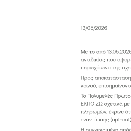
κής Τράπεζας από το Ταμείο
ματοπιστωτικής Σταθερότητας -
3
όσια προσφορά μετοχών της
13/05/2026
κής Τράπεζας από το Ταμείο
ματοπιστωτικής Σταθερότητας -
4
Με το από 13.05.202
αντιδικίας που αφο
περιεχόμενο της σχε
Προς αποκατάσταση 
κοινού, επισημαίνοντ
Το Πολυμελές Πρωτοδ
ΕΚΠΟΙΖΩ σχετικά με
πληρωμών, έκρινε ότ
εναντίωσης (opt-out)
Η συγκεκριμένη από