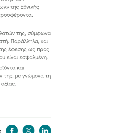
ων» της Εθνικής
 προσφέρονται
ελατών της, σύμφωνα
στή. Παράλληλα, και
 της έφεσης ως προς
ου είναι εσφαλμένη.
οϊόντα και
ν της, με γνώμονα τη
 αξίας.
ο