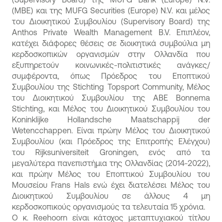
(MBE) και της MUFG Securities (Europe) N.V. και μέλος
του Διοικητικού Συμβουλίου (Supervisory Board) της
Anthos Private Wealth Management B.V. Επιπλέον,
κατέχει διάφορες θέσεις σε διοικητικά συμβούλια μη
κερδοσκοπικών οργανισμών στην Ολλανδία που
εξυπηρετούν κοινωνικές-πολιτιστικές ανάγκες/
συμφέροντα, όπως Πρόεδρος του Εποπτικού
Συμβουλίου της Stichting Topsport Community, Μέλος
του Διοικητικού Συμβουλίου της ABE Bonnema
Stichting, και Μέλος του Διοικητικού Συμβουλίου του
Koninklijke Hollandsche Maatschappij der
Wetencchappen. Είναι πρώην Μέλος του Διοικητικού
Συμβουλίου (και Πρόεδρος της Επιτροπής Ελέγχου)
του Rijksuniversiteit Groningen, ενός από τα
μεγαλύτερα πανεπιστήμια της Ολλανδίας (2014-2022),
και πρώην Μέλος του Εποπτικού Συμβουλίου του
Μουσείου Frans Hals ενώ έχει διατελέσει Μέλος του
Διοικητικού Συμβουλίου σε άλλους 4 μη
κερδοσκοπικούς οργανισμούς τα τελευταία 15 χρόνια.
Ο κ. Reehoorn είναι κάτοχος μεταπτυχιακού τίτλου