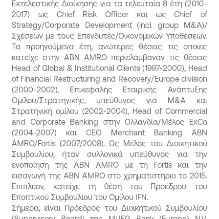
Εκτελεστικής Διοίκησης για τα τελευταία 8 έτη (2010-
2017) ως Chief Risk Officer και ως Chief of
Strategy/Corporate Development (incl. group M&A)/
Σχέσεων με τους Επενδυτές/Οικονομικών Υποθέσεων.
Τα προηγούμενα έτη, ανώτερες θέσεις τις οποίες
κατείχε στην ABN AMRO περιελάμβαναν τις θέσεις
Head of Global & Institutional Clients (1997-2000), Head
of Financial Restructuring and Recovery/Europe division
(2000-2002), Επικεφαλής Εταιρικής Ανάπτυξης
Ομίλου/Στρατηγικής, υπεύθυνος για M&A και
Στρατηγική ομίλου (2002-2004), Head of Commercial
and Corporate Banking στην Ολλανδία/Μέλος ExCo
(2004-2007) και CEO Merchant Banking ABN
AMRO/Fortis (2007/2008). Ως Μέλος του Διοικητικού
Συμβουλίου, ήταν συλλογικά υπεύθυνος για την
ενοποίηση της ABN AMRO με τη Fortis και την
εισαγωγή της ABN AMRO στο χρηματιστήριο το 2015.
Επιπλέον, κατείχε τη θέση του Προέδρου του
Εποπτικού Συμβουλίου του Ομίλου IFN.
Σήμερα, είναι Πρόεδρος του Διοικητικού Συμβουλίου
(Supervisory Board) της MUFG Bank (Europe) N.V.