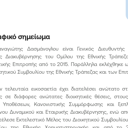
Πρό
Κατ
αφικό σημείωμα
ναγιώτης Δασμάνογλου είναι Γενικός Διευθυντή
ής Διακυβέρνησης του Ομίλου της Εθνικής Τράπεζ
τικής Επιτροπής από το 2015. Παράλληλα εκλέχθηκε ω
κητικού Συμβουλίου της Εθνικής Τράπεζας και των Επι
ν τελευταία εικοσαετία έχει διατελέσει ανώτατο σ
ς σε διάφορες ανώτατες διοικητικές θέσεις, στους
 Υποθέσεων, Κανονιστικής Συμμόρφωσης και ξεπλ
ου Δυναμικού και Εταιρικής Διακυβέρνησης, ενώ από
τέλεσε Εκτελεστικό Μέλος του Διοικητικού Συμβουλίου
ίου της Εθνικής Χρηματιστηριακής και από το 