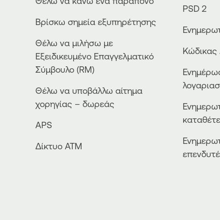
Θέλω να κάνω ένα παράπονο
PSD 2
Βρίσκω σημεία εξυπηρέτησης
Ενημερωτ
Θέλω να μιλήσω με
Κώδικας 
Εξειδικευμένο Επαγγελματικό
Σύμβουλο (RM)
Ενημέρωσ
λογαρια
Θέλω να υποβάλλω αίτημα
χορηγίας – δωρεάς
Ενημερωτ
καταθέτ
APS
Ενημερωτ
Δίκτυο ΑΤΜ
επενδυτ