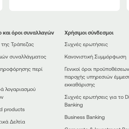
ο και όροι συναλλαγών
Χρήσιμοι σύνδεσμοι
ο της Τράπεζας
Συχνές ερωτήσεις
ιμών συναλλάγματος
Κανονιστική Συμμόρφωση
ληροφόρησης περί
Γενικοί όροι προϋποθέσεω
παροχής υπηρεσιών έμμεσ
εκκαθάρισης
ά λογαριασμού
ών
Συχνές ερωτήσεις για το Di
Banking
ed products
Business Βanking
ικά Δελτία