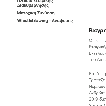
Πλαίσιο Εταιρικής
κής Τράπεζας από το Ταμείο
Διακυβέρνησης
ματοπιστωτικής Σταθερότητας -
3
Μετοχική Σύνθεση
όσια προσφορά μετοχών της
Whistleblowing - Αναφορές
κής Τράπεζας από το Ταμείο
ματοπιστωτικής Σταθερότητας -
Βιογρ
4
Ο κ. Πα
Εταιρικ
Εκτελεσ
του Διοι
Κατά τη
Τράπεζα
Νομικών
Ανθρώπιν
2019 διε
Συμβουλ