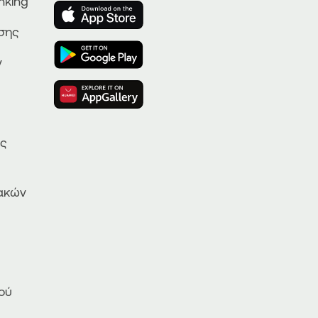
nking
ησης
ν
ας
ακών
ού