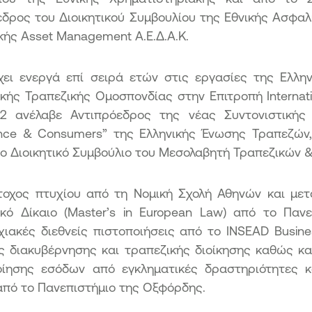
εδρος του Διοικητικού Συμβουλίου της Εθνικής Ασφαλ
κής Asset Management Α.Ε.Δ.Α.Κ.
χει ενεργά επί σειρά ετών στις εργασίες της Ελλη
ής Τραπεζικής Ομοσπονδίας στην Επιτροπή Internatio
2 ανέλαβε Αντιπρόεδρος της νέας Συντονιστικής Ε
nce & Consumers” της Ελληνικής Ένωσης Τραπεζών
το Διοικητικό Συμβούλιο του Μεσολαβητή Τραπεζικών 
άτοχος πτυχίου από τη Νομική Σχολή Αθηνών και με
κό Δίκαιο (Master’s in European Law) από το Πανε
χιακές διεθνείς πιστοποιήσεις από το INSEAD Busin
ής διακυβέρνησης και τραπεζικής διοίκησης καθώς κ
οίησης εσόδων από εγκληματικές δραστηριότητες κ
από το Πανεπιστήμιο της Οξφόρδης.