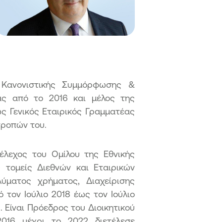
σθετα Κεφάλαια ΑΤ1
αστάσεις ταμειακών ροών
ς Κανονιστικής Συμμόρφωσης &
ας από το 2016 και μέλος της
ς Γενικός Εταιρικός Γραμματέας
τροπών του.
τέλεχος του Ομίλου της Εθνικής
 τομείς Διεθνών και Εταιρικών
ύματος χρήματος, Διαχείρισης
 τον Ιούλιο 2018 έως τον Ιούλιο
. Είναι Πρόεδρος του Διοικητικού
2016 μέχρι το 2022 διετέλεσε