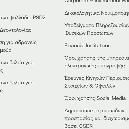
Corporate & Investment Ba
Δικαιολογητικά Νομιμοποί
ικό φυλλάδιο PSD2
Υποδείγματα Πληρεξουσίω
Δεοντολογίας
Φυσικών Προσώπων
η για αδρανείς
Financial Institutions
σμούς
Όροι χρήσης της υπηρεσί
ικό δελτίο για
ηλεκτρονικής υπογραφής
ες
Έρευνες Κινητών Περιουσι
ικό δελτίο για
Στοιχείων & Οφειλών
ές
Όροι χρήσης Social Media
Δημοσιοποίηση επιπέδων
προστασίας και διαχωρισμ
βάσει CSDR