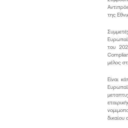
Αντιπρό
της Εθνι
Συμμετέ
Ευρωπαϊκ
του 202
Complia
μέλος σ
Είναι κ
Ευρωπαϊ
μεταπτυ
εταιρικ
νομιμοπ
δικαίου 