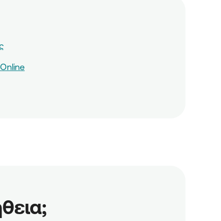
ς
Online
θεια;