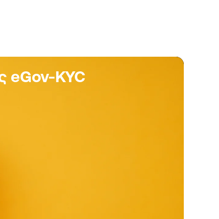
ας eGov-KYC