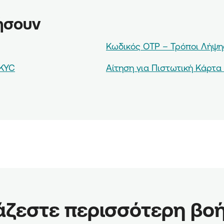
ήσουν
Κωδικός OTP – Τρόποι Λήψη
-KYC
Αίτηση για Πιστωτική Κάρτα 
άζεστε περισσότερη βοή