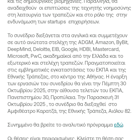
και τις δημιουργικές βιομηχανίες. Παράλληλα, θα
αναδειχθούν οι επιπτώσεις της τεχνητής νοημοσύνης
στη λειτουργία των τραπεζών και στο ρόλο της στην
ενδυνάμωση των startups επιχειρήσεων.
Το συνέδριο διεξάγεται στα αγγλικά και συμμετέχουν
σε αυτό ανώτατα στελέχη της ADGM, Amazon, ByBit,
DeepMind, Deloitte, EIB, Google, HDBI, Mastercard,
Microsoft, PwC, ακαδημαϊκοί από την Ελλάδα και το
εξωτερικό και στελέχη τραπεζών. Πραγματοποιείται
στις εμβληματικές εγκαταστάσεις του ΕΚΠΑ και της
Εθνικής Τράπεζας, στο κέντρο της Αθήνας. Η έναρξη
των εργασιών του συνεδρίου θα γίνει την Πέμπτη 30
Οκτωβρίου 2025, στην αίθουσα τελετών του ΕΚΠΑ,
Πανεπιστημίου 30, Προπύλαια. Την Παρασκευή 31
Οκτωβρίου 2025 , το συνέδριο θα διεξαχθεί στο
Αμφιθέατρο Καρατζά, της Εθνικής Τράπεζα, Αιόλου 82.
Συνημμένο θα βρείτε το αναλυτικό πρόγραμμα
εδώ
.
Οι θέσεις είναι περιορισμένες. Κλείστε τη θέση σας