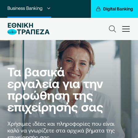
Business Banking
Digital Banking
Ιδιώτες
ham
Premium Banking
Private Banking
Corporate & Investment Banking
Τα βασικά 
εργαλεία για την 
Go For More
προώθηση της 
Ο Όμιλός μας
Χρήσιμες ιδέες και πληροφορίες που είναι 
καλό να γνωρίζετε στα αρχικά βήματα της 
επιχείρησής σας