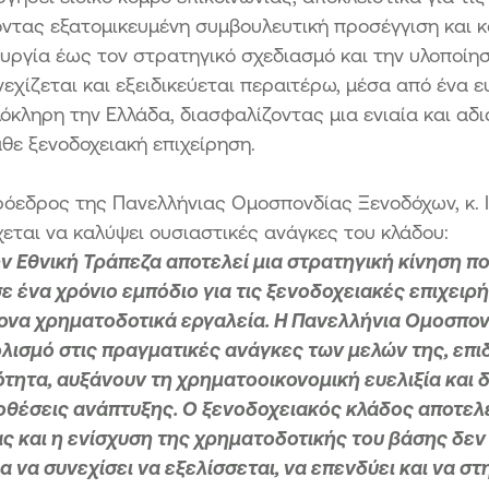
οντας εξατομικευμένη συμβουλευτική προσέγγιση και 
ουργία έως τον στρατηγικό σχεδιασμό και την υλοποίη
εχίζεται και εξειδικεύεται περαιτέρω, μέσα από ένα ε
κληρη την Ελλάδα, διασφαλίζοντας μια ενιαία και αδι
θε ξενοδοχειακή επιχείρηση.
όεδρος της Πανελλήνιας Ομοσπονδίας Ξενοδόχων, κ. 
εται να καλύψει ουσιαστικές ανάγκες του κλάδου:
ν Εθνική Τράπεζα αποτελεί μια στρατηγική κίνηση π
 ένα χρόνιο εμπόδιο για τις ξενοδοχειακές επιχειρ
να χρηματοδοτικά εργαλεία. Η Πανελλήνια Ομοσπον
ισμό στις πραγματικές ανάγκες των μελών της, επιδ
ότητα, αυξάνουν τη χρηματοοικονομική ευελιξία και 
θέσεις ανάπτυξης. Ο ξενοδοχειακός κλάδος αποτελ
ς και η ενίσχυση της χρηματοδοτικής του βάσης δεν
 να συνεχίσει να εξελίσσεται, να επενδύει και να στ