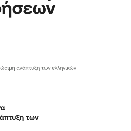
σεων

σθετα Κεφάλαια ΑΤ1
αστάσεις ταμειακών ροών
βιώσιμη ανάπτυξη των ελληνικών
να
νάπτυξη των