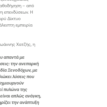
καθοδήγηση – από
ση επενδύσεων. Η
υρύ Δίκτυο
άλειπτη εμπειρία
Ιωάννης Χατζής, η
ου απαντά με
ήσεις: την ανεπαρκή
δία Ξενοδόχων, με
ιώκει λύσεις που
δημιουργούν
εί πυλώνα της
 είναι απλώς ανάγκη,
ηρίζει την ανάπτυξη