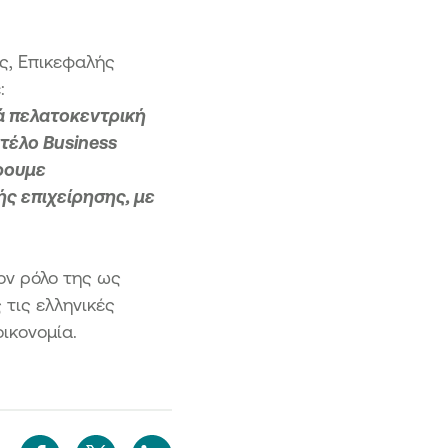
ς, Επικεφαλής
:
ά πελατοκεντρική
τέλο Business
ρουμε
ς επιχείρησης, με
ον ρόλο της ως
 τις ελληνικές
οικονομία.