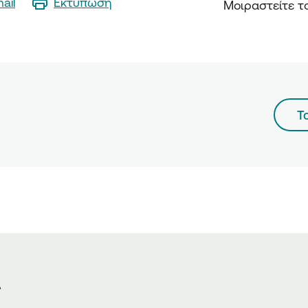
ail
Εκτύπωση
Μοιραστείτε τ
Τ
ς