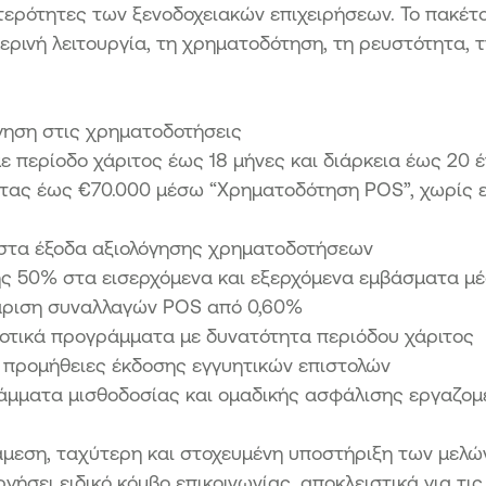
αιτερότητες των ξενοδοχειακών επιχειρήσεων. Το πακέ
μερινή λειτουργία, τη χρηματοδότηση, τη ρευστότητα, 
γηση στις χρηματοδοτήσεις
 περίοδο χάριτος έως 18 μήνες και διάρκεια έως 20 
τας έως €70.000 μέσω “Χρηματοδότηση POS”, χωρίς
 στα έξοδα αξιολόγησης χρηματοδοτήσεων
ς 50% στα εισερχόμενα και εξερχόμενα εμβάσματα μέσ
άριση συναλλαγών POS από 0,60%
οτικά προγράμματα με δυνατότητα περιόδου χάριτος
προμήθειες έκδοσης εγγυητικών επιστολών
μματα μισθοδοσίας και ομαδικής ασφάλισης εργαζο
άμεση, ταχύτερη και στοχευμένη υποστήριξη των μελών 
γήσει ειδικό κόμβο επικοινωνίας, αποκλειστικά για τι