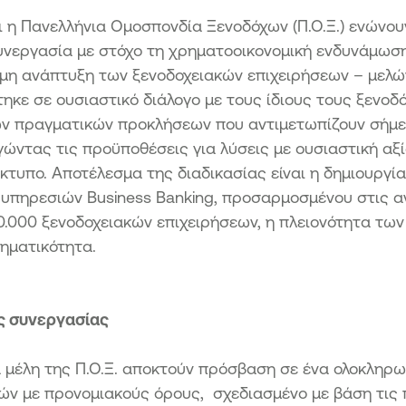
ι η Πανελλήνια Ομοσπονδία Ξενοδόχων (Π.Ο.Ξ.) ενώνου
υνεργασία με στόχο τη χρηματοοικονομική ενδυνάμωση,
σιμη ανάπτυξη των ξενοδοχειακών επιχειρήσεων – μελ
ηκε σε ουσιαστικό διάλογο με τους ίδιους τους ξενοδό
ν πραγματικών προκλήσεων που αντιμετωπίζουν σήμερ
γώντας τις προϋποθέσεις για λύσεις με ουσιαστική αξί
τυπο. Αποτέλεσμα της διαδικασίας είναι η δημιουργία
 υπηρεσιών Business Banking, προσαρμοσμένου στις 
.000 ξενοδοχειακών επιχειρήσεων, η πλειονότητα των
ηματικότητα.
ς συνεργασίας
α μέλη της Π.Ο.Ξ. αποκτούν πρόσβαση σε ένα ολοκληρ
ών με προνομιακούς όρους, σχεδιασμένο με βάση τις