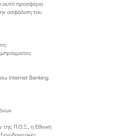
το αυτό προσφέρει
την ασφάλιση του
έτη
 εμπράγματες
ω Internet Banking
μένων
της Π.Ο.Ξ., η Εθνική
ς ξενοδοχειακές