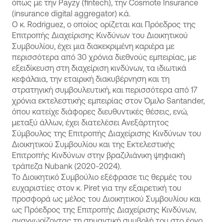
όπως με την Payzy (fintech), την Cosmote Insurance
(insurance digital aggregator) κ.ά.
Ο κ. Rodriguez, ο οποίος ορίζεται και Πρόεδρος της
Επιτροπής Διαχείρισης Κινδύνων του Διοικητικού
Συμβουλίου, έχει μια διακεκριμένη καριέρα με
περισσότερα από 30 χρόνια διεθνούς εμπειρίας, με
εξειδίκευση στη διαχείριση κινδύνων, τα ιδιωτικά
κεφάλαια, την εταιρική διακυβέρνηση και τη
στρατηγική συμβουλευτική, και περισσότερα από 17
χρόνια εκτελεστικής εμπειρίας στον Όμιλο Santander,
όπου κατείχε διάφορες διευθυντικές θέσεις, ενώ,
μεταξύ άλλων, έχει διατελέσει Ανεξάρτητος
Σύμβουλος της Επιτροπής Διαχείρισης Κινδύνων του
Διοικητικού Συμβουλίου και της Εκτελεστικής
Επιτροπής Κινδύνων στην βραζιλιάνικη ψηφιακή
τράπεζα Nubank (2020-2024).
Το Διοικητικό Συμβούλιο εξέφρασε τις θερμές του
ευχαριστίες στον κ. Piret για την εξαιρετική του
προσφορά ως μέλος του Διοικητικού Συμβουλίου και
ως Πρόεδρος της Επιτροπής Διαχείρισης Κινδύνων,
αναγνωρίζοντας τη σημαντική συμβολή του στο έργο