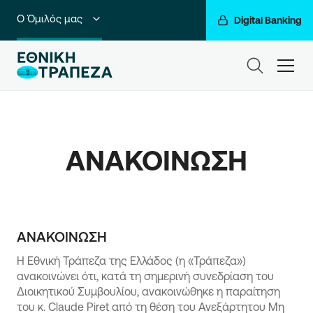
Ο Όμιλός μας
Digital Banking
Ιδιώτες
ham
Premium Banking
Private Banking
ΑΝΑΚΟΙΝΩΣΗ
Business Banking
Corporate & Investment Banking
Go For More
ΑΝΑΚΟΙΝΩΣΗ
Η Εθνική Τράπεζα της Ελλάδος (η «Τράπεζα»)
ανακοινώνει ότι, κατά τη σημερινή συνεδρίαση του
Διοικητικού Συμβουλίου, ανακοινώθηκε η παραίτηση
του κ. Claude Piret από τη θέση του Ανεξάρτητου Μη