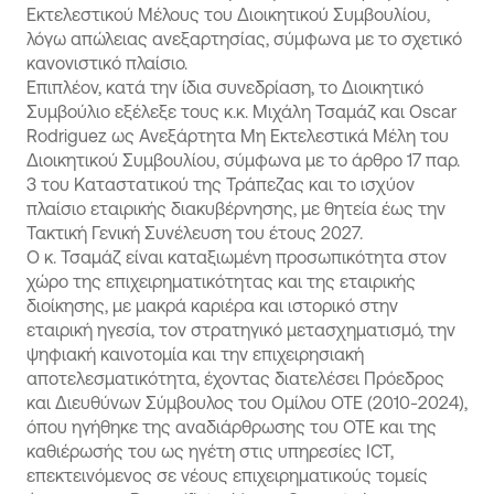
Εκτελεστικού Μέλους του Διοικητικού Συμβουλίου,
λόγω απώλειας ανεξαρτησίας, σύμφωνα με το σχετικό
κανονιστικό πλαίσιο.
Επιπλέον, κατά την ίδια συνεδρίαση, το Διοικητικό
Συμβούλιο εξέλεξε τους κ.κ. Μιχάλη Τσαμάζ και Oscar
Rodriguez ως Ανεξάρτητα Μη Εκτελεστικά Μέλη του
Διοικητικού Συμβουλίου, σύμφωνα με το άρθρο 17 παρ.
3 του Καταστατικού της Τράπεζας και το ισχύον
πλαίσιο εταιρικής διακυβέρνησης, με θητεία έως την
Τακτική Γενική Συνέλευση του έτους 2027.
Ο κ. Τσαμάζ είναι καταξιωμένη προσωπικότητα στον
χώρο της επιχειρηματικότητας και της εταιρικής
διοίκησης, με μακρά καριέρα και ιστορικό στην
εταιρική ηγεσία, τον στρατηγικό μετασχηματισμό, την
ψηφιακή καινοτομία και την επιχειρησιακή
αποτελεσματικότητα, έχοντας διατελέσει Πρόεδρος
και Διευθύνων Σύμβουλος του Ομίλου ΟΤΕ (2010-2024),
όπου ηγήθηκε της αναδιάρθρωσης του ΟΤΕ και της
καθιέρωσής του ως ηγέτη στις υπηρεσίες ICT,
επεκτεινόμενος σε νέους επιχειρηματικούς τομείς