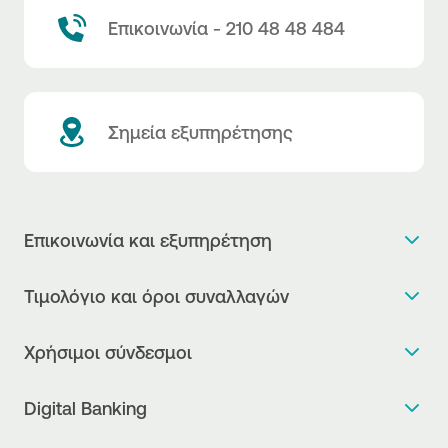
Επικοινωνία - 210 48 48 484
Σημεία εξυπηρέτησης
Επικοινωνία και εξυπηρέτηση
Θέλω πληροφορίες
Τιμολόγιο και όροι συναλλαγών
Κλείνω ραντεβού
Τιμολόγιο της Τράπεζας
Χρήσιμοι σύνδεσμοι
Η νέα Ψηφιακή Εποχή στις συναλλαγές, έφτασε!
Δελτίο τιμών συναλλάγματος
Συχνές ερωτήσεις
Θέλω να μιλήσω με Corporate Transaction Banking
Digital Banking
Δελτίο πληροφόρησης περί τελών
Officer
Κανονιστική Συμμόρφωση
Internet Banking