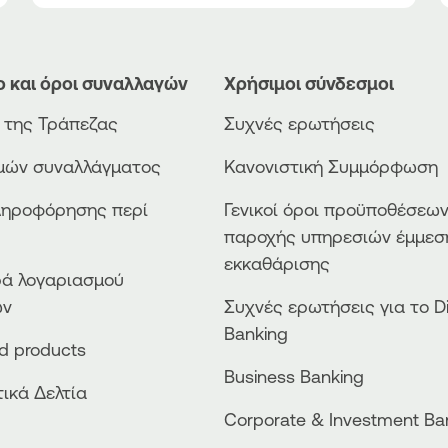
ο και όροι συναλλαγών
Χρήσιμοι σύνδεσμοι
ο της Τράπεζας
Συχνές ερωτήσεις
ιμών συναλλάγματος
Κανονιστική Συμμόρφωση
ληροφόρησης περί
Γενικοί όροι προϋποθέσεω
παροχής υπηρεσιών έμμεσ
εκκαθάρισης
ά λογαριασμού
ών
Συχνές ερωτήσεις για το Di
Banking
ed products
Business Βanking
ικά Δελτία
Corporate & Investment Ba