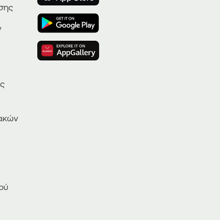
ησης
ν
ας
ακών
ού