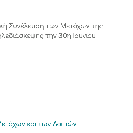
σθετα Κεφάλαια ΑΤ1
αστάσεις ταμειακών ροών
νική Συνέλευση των Μετόχων της
λεδιάσκεψης την 30η Ιουνίου
ετόχων και των Λοιπών