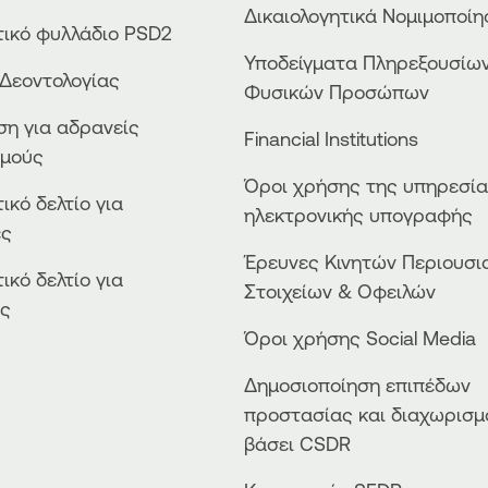
Δικαιολογητικά Νομιμοποί
ικό φυλλάδιο PSD2
Υποδείγματα Πληρεξουσίω
Δεοντολογίας
Φυσικών Προσώπων
η για αδρανείς
Financial Institutions
σμούς
Όροι χρήσης της υπηρεσί
ικό δελτίο για
ηλεκτρονικής υπογραφής
ες
Έρευνες Κινητών Περιουσι
ικό δελτίο για
Στοιχείων & Οφειλών
ές
Όροι χρήσης Social Media
Δημοσιοποίηση επιπέδων
προστασίας και διαχωρισμ
βάσει CSDR