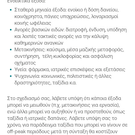
Ενδεικτικά έξοδα:
Σταθερά μηνιαία έξοδα: ενοίκιο ή δόση δανείου,
κοινόχρηστα, πάγιες υποχρεώσεις, λογαριασμοί
κοινής ωφέλειας
Αγορές βασικών ειδών: διατροφή, ένδυση, υπόδηση
και λοιπές τακτικές αγορές για την κάλυψη
καθημερινών αναγκών
Μετακινήσεις: καύσιμα, μέσα μαζικής μεταφοράς,
συντήρηση, τέλη κυκλοφορίας και ασφάλιση
οχήματος
Υγεία: φάρμακα, ιατρικές επισκέψεις και εξετάσεις
Ψυχαγωγία: κοινωνικές, πολιτιστικές ή άλλες
δραστηριότητες, ταξίδια κ.α.
Στο σχεδιασμό σας, λάβετε υπόψη ότι κάποια έξοδα
μπορεί να μειωθούν (π.χ. μετακινήσεις για εργασία),
ενώ άλλα μπορεί να αυξηθούν ή να προστεθούν, όπως
ταξίδια ή ιατρικές δαπάνες. Λάβετε υπόψη σας το
χρόνο, για παράδειγμα ταξίδια που μπορεί να γίνουν σε
off-peak περιόδους μετά τη σύνταξη θα κοστίζουν