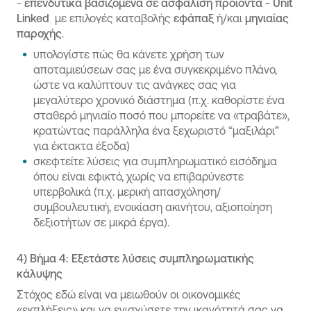
-
επενδυτικά βασιζόμενα σε ασφάλιση προϊόντα - Unit
Linked
με επιλογές καταβολής
εφάπαξ
ή/και
μηνιαίας
παροχής
.
υπολογίστε πώς θα κάνετε χρήση των
αποταμιεύσεων σας με ένα συγκεκριμένο πλάνο,
ώστε να καλύπτουν τις ανάγκες σας για
μεγαλύτερο χρονικό διάστημα (π.χ. καθορίστε ένα
σταθερό μηνιαίο ποσό που μπορείτε να «τραβάτε»,
κρατώντας παράλληλα ένα ξεχωριστό “μαξιλάρι”
για έκτακτα έξοδα)
σκεφτείτε λύσεις για συμπληρωματικό εισόδημα
όπου είναι εφικτό, χωρίς να επιβαρύνεστε
υπερβολικά (π.χ. μερική απασχόληση/
συμβουλευτική, ενοικίαση ακινήτου, αξιοποίηση
δεξιοτήτων σε μικρά έργα).
4)
Βήμα 4: Εξετάστε λύσεις συμπληρωματικής
κάλυψης
Στόχος εδώ είναι να μειωθούν οι οικονομικές
«εκπλήξεις» και να ενισχύσετε την ικανότητά σας να