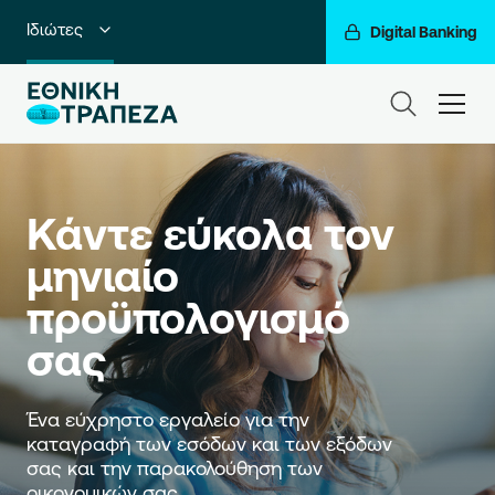
Ιδιώτες
Digital Banking
Premium Banking
ham
Private Banking
Business Banking
Κάντε εύκολα τον 
Corporate & Investment Banking
μηνιαίο 
Go For More
προϋπολογισμό 
Ο Όμιλός μας
σας
Ένα εύχρηστο εργαλείο για την 
καταγραφή των εσόδων και των εξόδων 
σας και την παρακολούθηση των 
οικονομικών σας.