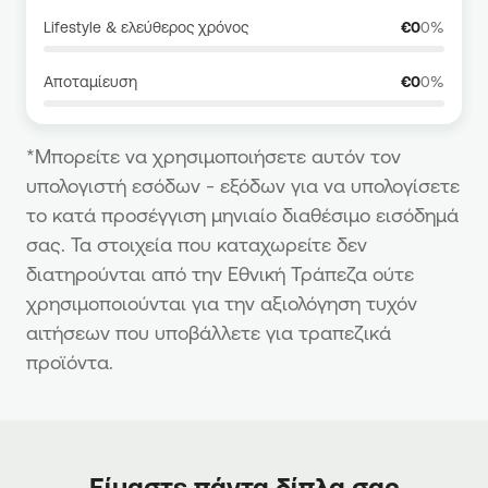
Άλλα έξοδα
Lifestyle & ελεύθερος χρόνος
€0
0%
€
€0 / μήνα
Μηνιαία
Αποταμίευση
€0
0%
*Μπορείτε να χρησιμοποιήσετε αυτόν τον
υπολογιστή εσόδων - εξόδων για να υπολογίσετε
το κατά προσέγγιση μηνιαίο διαθέσιμο εισόδημά
σας. Τα στοιχεία που καταχωρείτε δεν
διατηρούνται από την Εθνική Τράπεζα ούτε
χρησιμοποιούνται για την αξιολόγηση τυχόν
αιτήσεων που υποβάλλετε για τραπεζικά
προϊόντα.
Είμαστε πάντα δίπλα σας