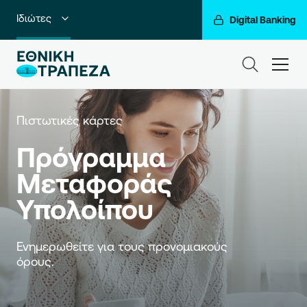
Ιδιώτες
Digital Banking
Premium Banking
ham
Private Banking
Business Banking
Πιστωτικές κάρτες
Πρόγραμμα 
Corporate & Investment Banking
Μεταφοράς 
Go For More
Υπολοίπου
Ο Όμιλός μας
Ενημερωθείτε για τους προνομιακούς 
όρους.