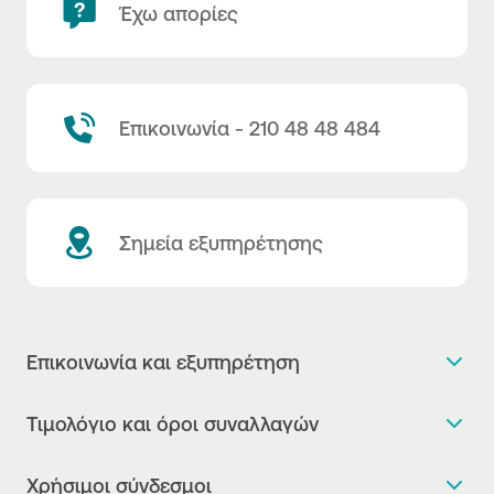
Έχω απορίες
Επικοινωνία - 210 48 48 484
Σημεία εξυπηρέτησης
Επικοινωνία και εξυπηρέτηση
Θέλω πληροφορίες
Τιμολόγιο και όροι συναλλαγών
Κλείνω ραντεβού
Τιμολόγιο της Τράπεζας
Χρήσιμοι σύνδεσμοι
Η νέα Ψηφιακή Εποχή στις συναλλαγές, έφτασε!