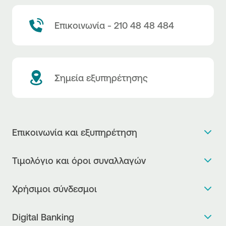
Επικοινωνία - 210 48 48 484
Σημεία εξυπηρέτησης
Επικοινωνία και εξυπηρέτηση
Θέλω πληροφορίες
Τιμολόγιο και όροι συναλλαγών
Κλείνω ραντεβού
Τιμολόγιο της Τράπεζας
Χρήσιμοι σύνδεσμοι
Η νέα Ψηφιακή Εποχή στις συναλλαγές, έφτασε!
Δελτίο τιμών συναλλάγματος
Συχνές ερωτήσεις
Θέλω να μιλήσω με Corporate Transaction Banking
Digital Banking
Δελτίο πληροφόρησης περί τελών
Officer