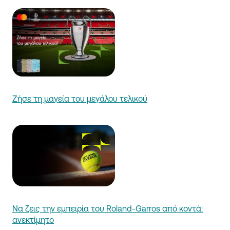
Ζήσε τη μαγεία του μεγάλου τελικού
Nα ζεις την εμπειρία του Roland-Garros από κοντά:
ανεκτίμητο