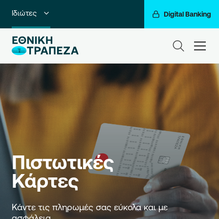
Ιδιώτες
Digital Banking
Premium Banking
ham
Private Banking
Business Banking
Corporate & Investment Banking
Go For More
Ο Όμιλός μας
Πιστωτικές 
Κάρτες
Κάντε τις πληρωμές σας εύκολα και με 
ασφάλεια