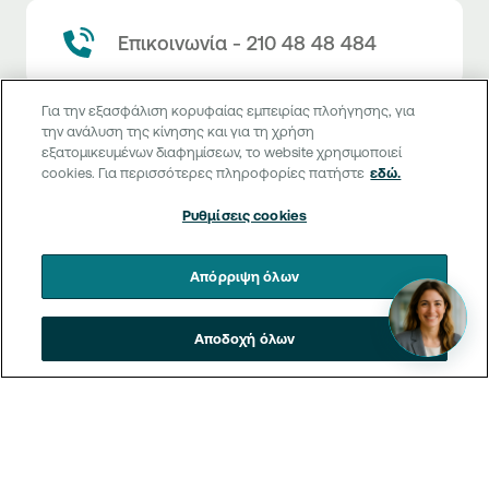
Επικοινωνία - 210 48 48 484
Για την εξασφάλιση κορυφαίας εμπειρίας πλοήγησης, για
την ανάλυση της κίνησης και για τη χρήση
εξατομικευμένων διαφημίσεων, το website χρησιμοποιεί
Σημεία εξυπηρέτησης
cookies. Για περισσότερες πληροφορίες πατήστε
εδώ.
Ρυθμίσεις cookies
Επικοινωνία και εξυπηρέτηση
Απόρριψη όλων
Θέλω πληροφορίες
Τιμολόγιο και όροι συναλλαγών
Αποδοχή όλων
Κλείνω ραντεβού
Τιμολόγιο της Τράπεζας
Χρήσιμοι σύνδεσμοι
Η νέα Ψηφιακή Εποχή στις συναλλαγές, έφτασε!
Δελτίο τιμών συναλλάγματος
Συχνές ερωτήσεις
Θέλω να μιλήσω με Corporate Transaction Banking
Digital Banking
Δελτίο πληροφόρησης περί τελών
Officer
Κανονιστική Συμμόρφωση