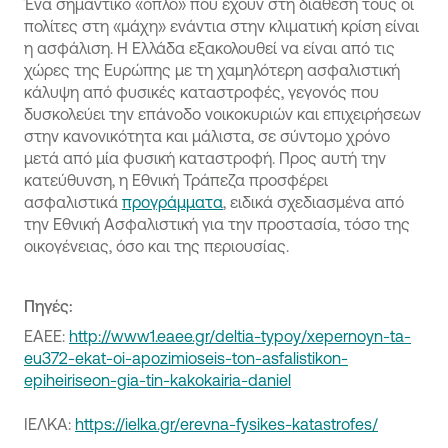
Ένα σημαντικό «όπλο» που έχουν στη διάθεσή τους οι
πολίτες στη «μάχη» ενάντια στην κλιματική κρίση είναι
η ασφάλιση. Η Ελλάδα εξακολουθεί να είναι από τις
χώρες της Ευρώπης με τη χαμηλότερη ασφαλιστική
κάλυψη από φυσικές καταστροφές, γεγονός που
δυσκολεύει την επάνοδο νοικοκυριών και επιχειρήσεων
στην κανονικότητα και μάλιστα, σε σύντομο χρόνο
μετά από μία φυσική καταστροφή. Προς αυτή την
κατεύθυνση, η Εθνική Τράπεζα προσφέρει
ασφαλιστικά
προγράμματα
, ειδικά σχεδιασμένα από
την Εθνική Ασφαλιστική για την προστασία, τόσο της
οικογένειας, όσο και της περιουσίας.
Πηγές:
ΕΑΕΕ:
http://www1.eaee.gr/deltia-typoy/xepernoyn-ta-
eu372-ekat-oi-apozimioseis-ton-asfalistikon-
epiheiriseon-gia-tin-kakokairia-daniel
ΙΕΛΚΑ:
https://ielka.gr/erevna-fysikes-katastrofes/