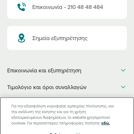
Επικοινωνία - 210 48 48 484
Σημεία εξυπηρέτησης
Επικοινωνία και εξυπηρέτηση
Θέλω πληροφορίες
Τιμολόγιο και όροι συναλλαγών
Κλείνω ραντεβού
Τιμολόγιο της Τράπεζας
Χρήσιμοι σύνδεσμοι
Η νέα Ψηφιακή Εποχή στις συναλλαγές, έφτασε!
Για την εξασφάλιση κορυφαίας εμπειρίας πλοήγησης, για
Δελτίο τιμών συναλλάγματος
την ανάλυση της κίνησης και για τη χρήση
Συχνές ερωτήσεις
Θέλω να μιλήσω με Corporate Transaction Banking
εξατομικευμένων διαφημίσεων, το website χρησιμοποιεί
Digital Banking
Δελτίο πληροφόρησης περί τελών
Officer
cookies. Για περισσότερες πληροφορίες πατήστε
εδώ.
Κανονιστική Συμμόρφωση
Internet Banking
Μεταφορά λογαριασμού πληρωμών