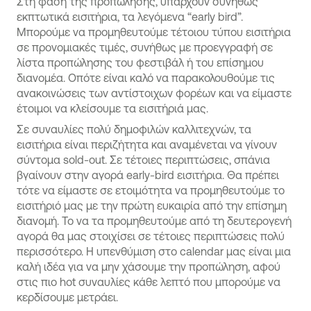
Στη φάση της προπώλησης, υπάρχουν συνήθως
εκπτωτικά εισιτήρια, τα λεγόμενα “early bird”.
Μπορούμε να προμηθευτούμε τέτοιου τύπου εισιτήρια
σε προνομιακές τιμές, συνήθως με προεγγραφή σε
λίστα προπώλησης του φεστιβάλ ή του επίσημου
διανομέα. Οπότε είναι καλό να παρακολουθούμε τις
ανακοινώσεις των αντίστοιχων φορέων και να είμαστε
έτοιμοι να κλείσουμε τα εισιτήριά μας.
Σε συναυλίες πολύ δημοφιλών καλλιτεχνών, τα
εισιτήρια είναι περιζήτητα και αναμένεται να γίνουν
σύντομα sold-out. Σε τέτοιες περιπτώσεις, σπάνια
βγαίνουν στην αγορά early-bird εισιτήρια. Θα πρέπει
τότε να είμαστε σε ετοιμότητα να προμηθευτούμε το
εισιτήριό μας με την πρώτη ευκαιρία από την επίσημη
διανομή. Το να τα προμηθευτούμε από τη δευτερογενή
αγορά θα μας στοιχίσει σε τέτοιες περιπτώσεις πολύ
περισσότερο. Η υπενθύμιση στο calendar μας είναι μια
καλή ιδέα για να μην χάσουμε την προπώληση, αφού
στις πιο hot συναυλίες κάθε λεπτό που μπορούμε να
κερδίσουμε μετράει.