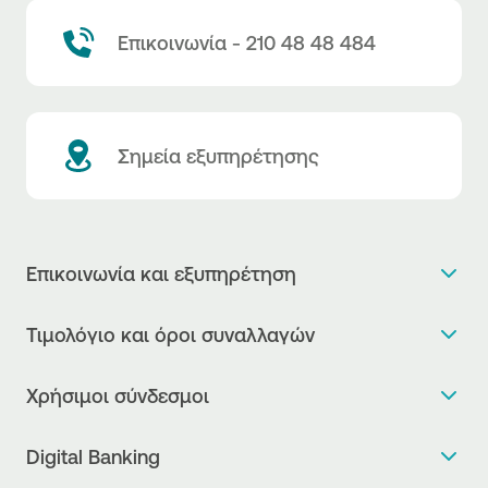
Επικοινωνία - 210 48 48 484
Σημεία εξυπηρέτησης
Επικοινωνία και εξυπηρέτηση
Θέλω πληροφορίες
Τιμολόγιο και όροι συναλλαγών
Κλείνω ραντεβού
Τιμολόγιο της Τράπεζας
Χρήσιμοι σύνδεσμοι
Η νέα Ψηφιακή Εποχή στις συναλλαγές, έφτασε!
Δελτίο τιμών συναλλάγματος
Συχνές ερωτήσεις
Θέλω να μιλήσω με Corporate Transaction Banking
Digital Banking
Δελτίο πληροφόρησης περί τελών
Officer
Κανονιστική Συμμόρφωση